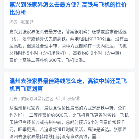
嘉兴到张家界怎么去最方便？高铁与飞机的性价
比分析
问答 · 张家界
嘉兴到张家界怎么去最方便，答案很明确：旺季或追求舒适选
飞机，淡季或预算优先选高铁。两地相距约1200公里，没有直
达高铁，但通过合理中转，两种方式都能在一天内抵达。飞机
总耗时约5小时（含机场候机），高铁约8-9小时（含中转），
票价上高铁二等座约600元，飞机淡季...
温州去张家界最佳路线怎么走，高铁中转还是飞
机直飞更划算
问答 · 武陵源风景名胜区,天门山,张家界
从温州到张家界，最快且性价比最高的方式是高铁中转，全程
约7小时，二等座票价约600元，比飞机直飞更省时省钱。飞机
虽快但需经长沙或杭州中转，总耗时接近5小时且票价常超千
元，旺季更贵。若追求舒适且时间灵活，高铁是首选。张家界
温州去张家界最佳路线目前没有直达高铁，需...