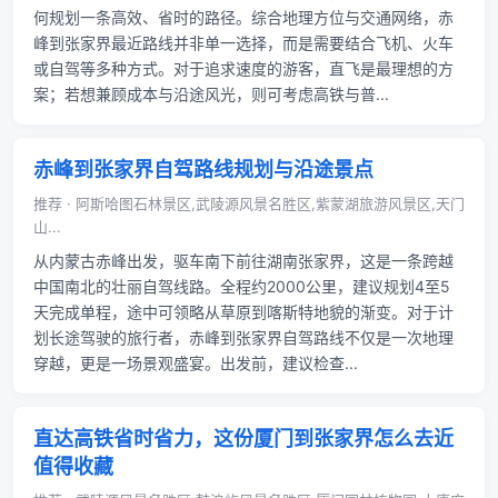
何规划一条高效、省时的路径。综合地理方位与交通网络，赤
峰到张家界最近路线并非单一选择，而是需要结合飞机、火车
或自驾等多种方式。对于追求速度的游客，直飞是最理想的方
案；若想兼顾成本与沿途风光，则可考虑高铁与普...
赤峰到张家界自驾路线规划与沿途景点
推荐 · 阿斯哈图石林景区,武陵源风景名胜区,紫蒙湖旅游风景区,天门
山...
从内蒙古赤峰出发，驱车南下前往湖南张家界，这是一条跨越
中国南北的壮丽自驾线路。全程约2000公里，建议规划4至5
天完成单程，途中可领略从草原到喀斯特地貌的渐变。对于计
划长途驾驶的旅行者，赤峰到张家界自驾路线不仅是一次地理
穿越，更是一场景观盛宴。出发前，建议检查...
直达高铁省时省力，这份厦门到张家界怎么去近
值得收藏