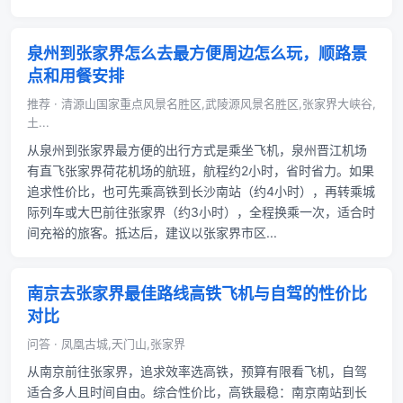
泉州到张家界怎么去最方便周边怎么玩，顺路景
点和用餐安排
推荐 · 清源山国家重点风景名胜区,武陵源风景名胜区,张家界大峡谷,
土...
从泉州到张家界最方便的出行方式是乘坐飞机，泉州晋江机场
有直飞张家界荷花机场的航班，航程约2小时，省时省力。如果
追求性价比，也可先乘高铁到长沙南站（约4小时），再转乘城
际列车或大巴前往张家界（约3小时），全程换乘一次，适合时
间充裕的旅客。抵达后，建议以张家界市区...
南京去张家界最佳路线高铁飞机与自驾的性价比
对比
问答 · 凤凰古城,天门山,张家界
从南京前往张家界，追求效率选高铁，预算有限看飞机，自驾
适合多人且时间自由。综合性价比，高铁最稳：南京南站到长