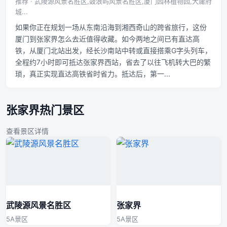
推荐 · 武陵源风景名胜区,鼓浪屿风景名胜区,厦门园林植物园,大庸府
城...
如果你正在规划一场从东南沿海到湘西奇山的跨省旅行，这份
厦门到张家界怎么去近值得收藏。如今两地之间已有直达高
铁，从厦门北站出发，经长沙南站中转或直接搭乘G字头列车，
全程约7小时即可抵达张家界西站，省去了以往飞机转大巴的繁
琐，真正实现直达高铁省时省力。抵达后，第一...
张家界热门景区
查看景区详情
武陵源风景名胜区
张家界
5A景区
5A景区