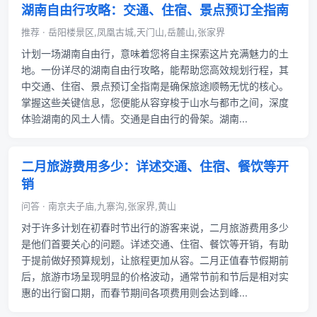
湖南自由行攻略：交通、住宿、景点预订全指南
推荐 · 岳阳楼景区,凤凰古城,天门山,岳麓山,张家界
计划一场湖南自由行，意味着您将自主探索这片充满魅力的土
地。一份详尽的湖南自由行攻略，能帮助您高效规划行程，其
中交通、住宿、景点预订全指南是确保旅途顺畅无忧的核心。
掌握这些关键信息，您便能从容穿梭于山水与都市之间，深度
体验湖南的风土人情。交通是自由行的骨架。湖南...
二月旅游费用多少：详述交通、住宿、餐饮等开
销
问答 · 南京夫子庙,九寨沟,张家界,黄山
对于许多计划在初春时节出行的游客来说，二月旅游费用多少
是他们首要关心的问题。详述交通、住宿、餐饮等开销，有助
于提前做好预算规划，让旅程更加从容。二月正值春节假期前
后，旅游市场呈现明显的价格波动，通常节前和节后是相对实
惠的出行窗口期，而春节期间各项费用则会达到峰...