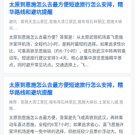
太原到恩施怎么去最方便短途旅行怎么安排，精
华路线和避坑提醒
避坑 · 晋祠天龙山景区,恩施大清江景区,梭布垭石林景区,恩施大峡
谷,...
太原到恩施怎么去最方便？答案是：从太原武宿机场直飞恩施
许家坪机场，全程约2小时，是耗时最短的选择。如果追求性价
比，可乘高铁至恩施站（约6-7小时），或先到武汉中转再转乘
动车。短途旅行建议安排3-4天，核心是集中游览恩施精华景
点，同时避开常见坑点。交通选择上，飞...
太原到恩施怎么去最方便短途旅行怎么安排，精
华路线和避坑提醒
推荐 · 恩施大清江景区,梭布垭石林景区,恩施大峡谷,土家女儿城,恩
施...
太原到恩施怎么去最方便，答案是先飞或高铁到武汉，再转乘
动车直达恩施，全程约6至7小时；如果追求省心，直飞恩施许
家坪机场是唯一免中转的选择，但航班较少且票价浮动大。短