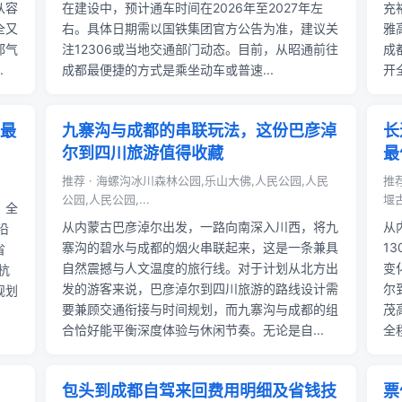
从容
在建设中，预计通车时间在2026年至2027年左
充
全又
右。具体日期需以国铁集团官方公告为准，建议关
雅
都气
注12306或当地交通部门动态。目前，从昭通前往
成
.
成都最便捷的方式是乘坐动车或普速...
开
最
九寨沟与成都的串联玩法，这份巴彦淖
长
尔到四川旅游值得收藏
最
推荐 · 海螺沟冰川森林公园,乐山大佛,人民公园,人民
推
公园,人民公园,...
堰古
，全
从内蒙古巴彦淖尔出发，一路向南深入川西，将九
从
沿
寨沟的碧水与成都的烟火串联起来，这是一条兼具
1
省
自然震撼与人文温度的旅行线。对于计划从北方出
变
杭
发的游客来说，巴彦淖尔到四川旅游的路线设计需
尔
规划
要兼顾交通衔接与时间规划，而九寨沟与成都的组
茂
合恰好能平衡深度体验与休闲节奏。无论是自...
全
包头到成都自驾来回费用明细及省钱技
票