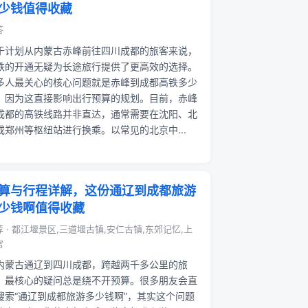
少钱值得收藏
答
于计划从内蒙古赤峰前往四川成都的旅客来说，
铁的开通无疑为长途旅行提供了更高效的选择。
多人最关心的核心问题就是赤峰到成都高铁多少
，因为这直接影响出行预算的规划。目前，赤峰
成都的高铁线路并非直达，通常需要在沈阳、北
或郑州等枢纽站进行换乘。以常见的北京中...
算与行程详解，这份通辽到成都旅游
少钱啊值得收藏
荐 · 都江堰景区,三道堰古镇,安仁古镇,东郊记忆,上
宫
内蒙古通辽到四川成都，跨越两千多公里的旅
，最核心的疑问总是绕不开预算。很多朋友会直
搜索“通辽到成都旅游多少钱啊”，其实这个问题