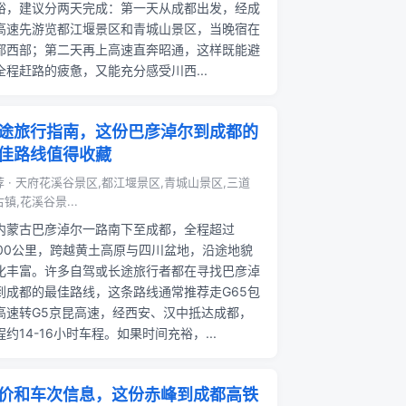
裕，建议分两天完成：第一天从成都出发，经成
高速先游览都江堰景区和青城山景区，当晚宿在
都西部；第二天再上高速直奔昭通，这样既能避
全程赶路的疲惫，又能充分感受川西...
途旅行指南，这份巴彦淖尔到成都的
佳路线值得收藏
荐 · 天府花溪谷景区,都江堰景区,青城山景区,三道
镇,花溪谷景...
内蒙古巴彦淖尔一路南下至成都，全程超过
300公里，跨越黄土高原与四川盆地，沿途地貌
化丰富。许多自驾或长途旅行者都在寻找巴彦淖
到成都的最佳路线，这条路线通常推荐走G65包
高速转G5京昆高速，经西安、汉中抵达成都，
程约14-16小时车程。如果时间充裕，...
价和车次信息，这份赤峰到成都高铁