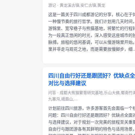
游记 · 黄龙溪古镇,安仁古镇,黄龙
这是一篇关于四川成都游记的分享，核心在于
一种慢节奏的旅行哲学。我们计划用几天时间
游锦里、宽窄巷子与熊猫基地，将繁忙的行程
为一段真正悠闲的时光，深入感受这座城市的
脉搏。旅程的悠闲基调，可以从慢游锦里开始
里并非走马观花之地，而是需要放慢脚步，细..
四川自由行好还是跟团好？优缺点全
对比与选择建议
问答 · 成都大熊猫繁育研究基地,乐山大佛,蜀南竹海
九寨沟,峨眉山,...
计划前往四川旅游，许多游客首先会面临一个
问题：四川自由行好还是跟团好？优缺点全面
与选择建议，对于规划一次完美的旅程至关重
自由行与跟团游各有其鲜明的特色与适用场景