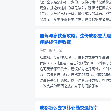
须知全攻略是必不可少的。这份指南将帮助您
规划，规避旅途中的常见陷阱，确保行程既安
尽兴。充分的出行准备是愉快旅程的基石。成
候湿润，夏季多雨冬季湿冷，建议根据季节携..
自驾与高铁全攻略，这份成都去大理
佳路线值得收藏
推荐 · 丽江古城
从成都出发前往大理，最快的方式是乘坐高铁
程约6-7小时直达；若自驾则需约10-12小时，
途可灵活停靠景点。建议优先选择高铁，省时
力；若偏爱自由行，自驾走G5京昆高速转G56
瑞高速是最佳路线。以下详解两种方案，帮你
一次完美的滇西之旅。对于时间紧张或...
成都怎么去锡林郭勒交通指南