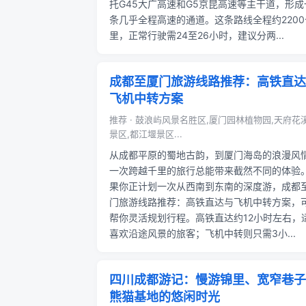
托G45大广高速和G5京昆高速等主干道，形成
条几乎全程高速的通道。这条路线全程约2200
里，正常行驶需24至26小时，建议分两...
成都至厦门旅游线路推荐：高铁直达
飞机中转方案
推荐 · 鼓浪屿风景名胜区,厦门园林植物园,天府花
景区,都江堰景区...
从成都平原的蜀地古韵，到厦门海岛的浪漫风
一次跨越千里的旅行总能带来截然不同的体验
果你正计划一次从西南到东南的深度游，成都
门旅游线路推荐：高铁直达与飞机中转方案，
帮你灵活规划行程。高铁直达约12小时左右，
喜欢沿途风景的旅客；飞机中转则只需3小...
四川成都游记：慢游锦里、宽窄巷子
熊猫基地的悠闲时光