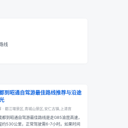
路线
都到昭通自驾游最佳路线推荐与沿途
光
荐 · 都江堰景区,青城山景区,安仁古镇,上清宫
成都到昭通自驾游最佳路线是走G85渝昆高速，
程约530公里，正常驾驶需6-7小时。如果时间