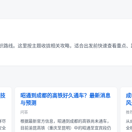
织路线。这里按主题收拢相关攻略，适合出发前快速查看重点、
技
昭通到成都的高铁好久通车？最新消息
成
与预测
风
问答
推
详尽
根据最新官方信息，昭通到成都的高铁尚未通车，
从
安全
目前渝昆高铁（重庆至昆明）中的昭通至宜宾段仍
全