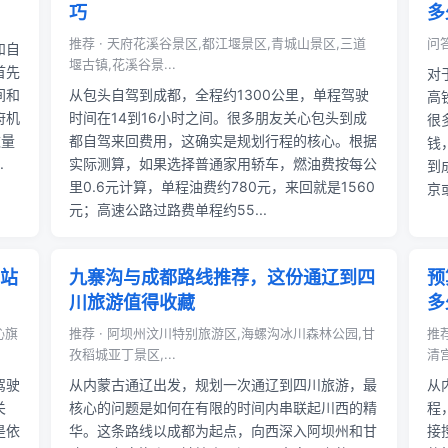
巧
多
推荐 · 天府花溪谷景区,都江堰景区,青城山景区,三道
问
和自
堰古镇,花溪谷景...
首先
对
间和
从包头自驾到成都，全程约1300公里，单程驾驶
高
府机
时间在14到16小时之间。很多朋友关心包头到成
很
数量
都自驾来回费用，这确实是规划行程的核心。根据
钱
.
实际测算，如果选择普通家用轿车，燃油费按每公
到
里0.6元计算，单程油费约780元，来回就是1560
京
元；高速公路过路费单程约55...
站
九寨沟与成都路线推荐，这份通辽到四
预
川旅游值得收藏
多
沁旗
推荐 · 阿坝州汶川特别旅游区,海螺沟冰川森林公园,甘
推
孜稻城亚丁景区,...
清
驾驶
从内蒙古通辽出发，规划一次通辽到四川旅游，最
从
关
核心的问题是如何在有限的时间内串联起川西的精
程
是依
华。这条路线以成都为起点，向西深入阿坝州和甘
接