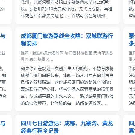
一
孜州，九寨沟和四姑娘山无疑是两大皇冠上的明
的
公
珠。建议用7到10天完成环线，先飞抵成都，再租
数
车或包车沿都汶高速北上，首站可设在阿坝州...
型
与
成都厦门旅游路线全攻略：双城联游行
票
程安排
多
溪谷
推荐 · 鼓浪屿风景名胜区,厦门园林植物园,天府花溪谷
推
景区,都江堰景区...
景区
情，
如果你正在规划一次别开生面的旅行，不妨考虑将
当
。如
成都与厦门串联起来，体验一场从川西古韵到海岛
注
至厦
风情的双城联游。这份成都厦门旅游路线全攻略：
朋
可以
双城联游行程安排，将带你深入探索两地的精华景
其
适合
点，从成都平原的山水人文，一路漫游至厦门鼓浪
元
屿的浪漫琴声，让旅途的每一站都充满惊喜。...
路
与
四川七日游游记：成都、九寨沟、黄龙
四
经典行程全记录
惠