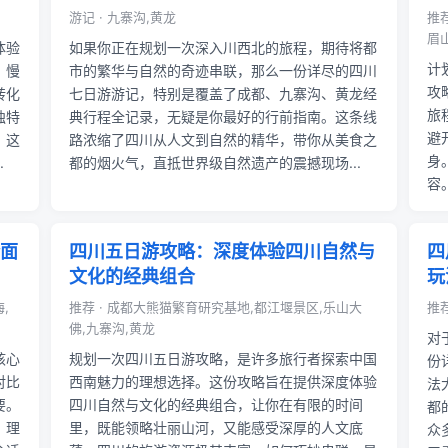
游记 · 九寨沟,黄龙
推
眉
体验
如果你正在规划一次深入川西北的旅程，期待将都
计
，慢
市的繁华与自然的奇迹串联，那么一份详尽的四川
攻
转化
七日游游记，特别是覆盖了成都、九寨沟、黄龙经
旅
独特
典行程全记录，无疑是你最好的行前指南。这条线
避
。这
路浓缩了四川从人文到自然的精华，带你从美食之
身
.
都的烟火气，直抵世界级自然遗产的震撼现场...
容
面
四川五日游攻略：深度体验四川自然与
四
文化的经典组合
玩
,
推荐 · 成都大熊猫繁育研究基地,都江堰景区,乐山大
推
佛,九寨沟,黄龙
对
核心
规划一次四川五日游攻略，是许多旅行者探索中国
份
对比
西南魅力的理想选择。这份攻略旨在提供深度体验
法
要。
四川自然与文化的经典组合，让你在有限的时间
都
，理
里，既能领略壮丽山河，又能感受深厚的人文底
众