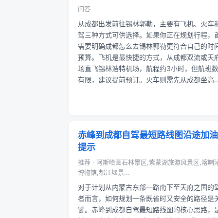
问答
从成都出发前往锡林郭勒，主要有飞机、火车
驾三种方式可供选择。如果你正在规划行程，
需要明确成都怎么去锡林郭勒更符合自己的时
预算。飞机是最快捷的方式，从成都双流或天
场直飞锡林浩特机场，航程约3小时，但航班
有限，建议提前预订。火车则需先从成都坐高..
赤峰到成都自驾最短路线图沿途加油
提示
推荐 · 阿斯哈图石林景区,紫蒙湖旅游风景区,喀喇
博物馆,都江堰景...
对于计划从内蒙古东部一路南下至天府之国的
者而言，如何规划一条既省时又安全的路径是
键。赤峰到成都自驾最短路线图的核心思路，