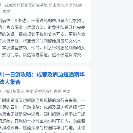
荐 · 成都大熊猫繁育研究基地,乐山大佛,九寨沟,峨
山,黄龙
划前往四川旅游，一份详尽的四川景点门票预订
略：官方渠道与优惠方法、避免排队是开启完美
程的关键。提前规划不仅能节省开支，更能有效
开人流高峰，将宝贵的时间留给风景与文化本
。掌握这些技巧，你的四川之行将更加顺畅和从
。预订门票，首选官方渠道。这不仅是保障交...
川一日游攻略：成都及周边短途精华
法大集合
荐 · 都江堰景区,黄龙溪古镇,安仁古镇,黄龙
于时间紧凑又想领略巴蜀风情的旅行者来说，一
详尽的四川一日游攻略：成都及周边短途精华玩
大集合无疑是雪中送炭。四川的魅力远不止于成
的悠闲，其周边一小时至两小时车程内，隐藏着
多风格迥异、底蕴深厚的短途精华目的地，让你