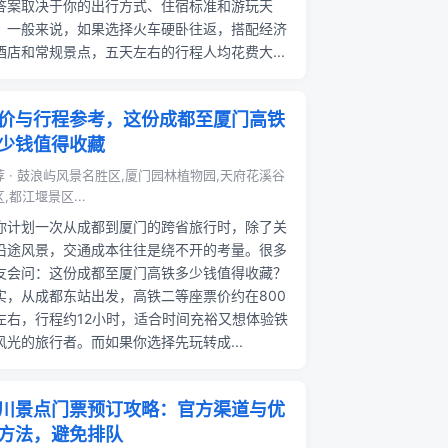
答案取决于你的出行方式、住宿标准和游玩天
。一般来说，如果选择火车硬卧往返，搭配经济
酒店和常规景点，五天左右的行程人均花费大...
价与行程参考，这份成都至厦门高铁
少钱值得收藏
荐 · 鼓浪屿风景名胜区,厦门园林植物园,天府花溪谷
,都江堰景区...
你计划一次从成都到厦门的跨省旅行时，除了关
沿途风景，交通成本往往是绕不开的考量。很多
友会问：这份成都至厦门高铁多少钱值得收藏？
实，从成都东站出发，高铁二等座票价约在800
左右，行程约12小时，适合时间充裕又想体验铁
风光的旅行者。而如果你选择先玩转成...
川景点门票预订攻略：官方渠道与优
方法，避免排队