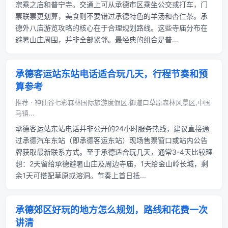
宗乘之庙和普宁寺。交通上可从承德市区乘坐公交或打车，门
票联票更划算，美食则不要错过承德特色的羊汤和杏仁茶。承
德外八庙游览攻略的核心在于合理规划路线。这些寺庙分布在
避暑山庄周围，并非全部紧邻。最经典的组合是普...
承德客运站东站电话适合玩几天，行程节奏和预
算参考
推荐 · 神仙谷七彩森林国际旅游度假区,御道口草原森林风景区,中国
马镇...
承德客运站东站电话并非公开的24小时服务热线，建议直接通
过承德汽车东站（即承德客运东站）现场售票窗口或站内公告
牌获取最新联系方式。至于承德适合玩几天，通常3-4天比较理
想：2天留给承德避暑山庄及周边寺庙，1天给金山岭长城，剩
余1天可搭配草原或溶洞。节奏上首日抵...
承德郊区好玩的地方怎么规划，路线和花费一次
讲清