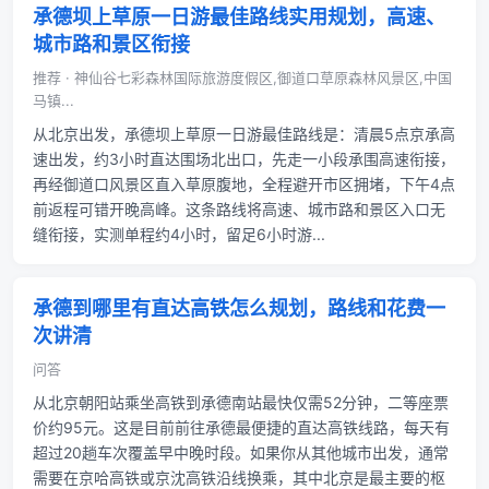
承德坝上草原一日游最佳路线实用规划，高速、
城市路和景区衔接
推荐 · 神仙谷七彩森林国际旅游度假区,御道口草原森林风景区,中国
马镇...
从北京出发，承德坝上草原一日游最佳路线是：清晨5点京承高
速出发，约3小时直达围场北出口，先走一小段承围高速衔接，
再经御道口风景区直入草原腹地，全程避开市区拥堵，下午4点
前返程可错开晚高峰。这条路线将高速、城市路和景区入口无
缝衔接，实测单程约4小时，留足6小时游...
承德到哪里有直达高铁怎么规划，路线和花费一
次讲清
问答
从北京朝阳站乘坐高铁到承德南站最快仅需52分钟，二等座票
价约95元。这是目前前往承德最便捷的直达高铁线路，每天有
超过20趟车次覆盖早中晚时段。如果你从其他城市出发，通常
需要在京哈高铁或京沈高铁沿线换乘，其中北京是最主要的枢