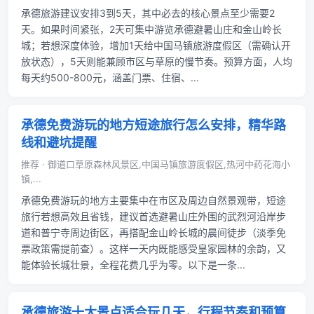
承德旅游建议安排3到5天，其中必去的核心景点至少需要2
天。如果时间紧张，2天可集中游览承德避暑山庄和金山岭长
城；若想深度体验，增加1天给中国马镇旅游度假区（需确认开
放状态），5天则能兼顾市区与草原的慢节奏。预算方面，人均
每天约500-800元，涵盖门票、住宿、...
承德免费游玩的地方短途旅行怎么安排，精华路
线和避坑提醒
推荐 · 御道口草原森林风景区,中国马镇旅游度假区,热河中药花海小
镇,...
承德免费游玩的地方主要集中在市区及周边自然景观带，短途
旅行若想高效且省钱，建议首选避暑山庄外围的武烈河沿岸步
道和普宁寺周边街区，再搭配金山岭长城的晨间徒步（淡季免
票政策需提前查）。这样一天内既能感受皇家园林的余韵，又
能体验长城壮景，全程花费几乎为零。以下是一条...
承德旅游十大景点适合玩几天，行程节奏和预算