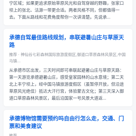
宁区域；如果更追求原始草原风光和自驾穿越的野趣，张家口
坝上的张北、沽源一带更合适。两者风格不同，但都值得一
去。下面从路线和花费角度帮你一次讲清楚。先说承...
承德自驾最佳路线规划，串联避暑山庄与草原天
路
推荐 · 神仙谷七彩森林国际旅游度假区,御道口草原森林风景区,中国
马镇...
从承德市区出发，三天时间即可串联起避暑山庄与草原天路：
第一天游览承德避暑山庄，感受皇家园林的山水意境；第二天
北上丰宁坝上，经中国马镇旅游度假区（虽暂停开放，但沿途
草原风光绝佳）抵达大汗行宫，体验蒙古文化；第三天深入御
道口草原森林风景区，最后沿国家一号风景大道返...
承德博物馆需要预约吗自由行怎么走，交通、门
票和美食建议
推荐