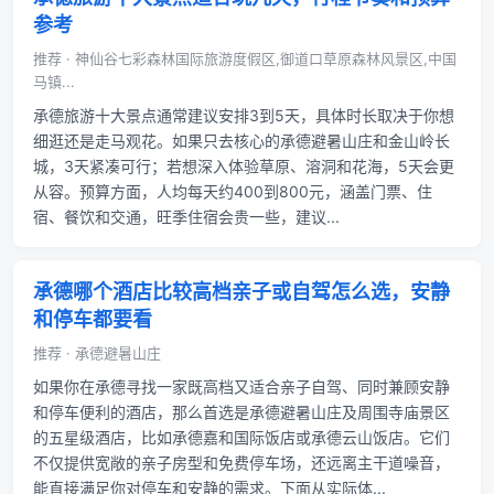
参考
推荐 · 神仙谷七彩森林国际旅游度假区,御道口草原森林风景区,中国
马镇...
承德旅游十大景点通常建议安排3到5天，具体时长取决于你想
细逛还是走马观花。如果只去核心的承德避暑山庄和金山岭长
城，3天紧凑可行；若想深入体验草原、溶洞和花海，5天会更
从容。预算方面，人均每天约400到800元，涵盖门票、住
宿、餐饮和交通，旺季住宿会贵一些，建议...
承德哪个酒店比较高档亲子或自驾怎么选，安静
和停车都要看
推荐 · 承德避暑山庄
如果你在承德寻找一家既高档又适合亲子自驾、同时兼顾安静
和停车便利的酒店，那么首选是承德避暑山庄及周围寺庙景区
的五星级酒店，比如承德嘉和国际饭店或承德云山饭店。它们
不仅提供宽敞的亲子房型和免费停车场，还远离主干道噪音，
能直接满足你对停车和安静的需求。下面从实际体...