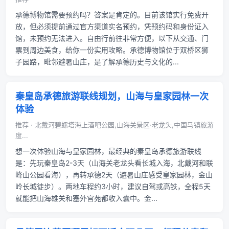
承德博物馆需要预约吗？答案是肯定的。目前该馆实行免费开
放，但必须提前通过官方渠道实名预约，凭预约码和身份证入
馆，未预约无法进入。自由行前往非常方便，以下从交通、门
票到周边美食，给你一份实用攻略。承德博物馆位于双桥区狮
子园路，毗邻避暑山庄，是了解承德历史与文化的...
秦皇岛承德旅游联线规划，山海与皇家园林一次
体验
推荐 · 北戴河碧螺塔海上酒吧公园,山海关景区·老龙头,中国马镇旅游
度...
想一次体验山海与皇家园林，最经典的秦皇岛承德旅游联线
是：先玩秦皇岛2-3天（山海关老龙头看长城入海，北戴河和联
峰山公园看海），再转承德2天（避暑山庄感受皇家园林，金山
岭长城徒步）。两地车程约3小时，建议自驾或高铁，全程5天
就能把山海雄关和塞外宫苑都收入囊中。金...