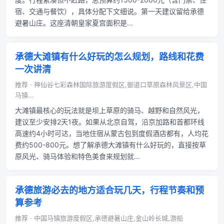
宿、交通与餐饮），具体分配下文细说。第一天建议留给承德
避暑山庄。这座清朝皇家夏宫面积是...
承德大滩镇有什么好玩的怎么规划，路线和花费
一次讲清
推荐 · 神仙谷七彩森林国际旅游度假区,御道口草原森林风景区,中国
马镇...
大滩镇最核心的玩法就是坝上草原的骑马、越野和自然风光，
建议至少安排2天1夜。如果从北京自驾，沿京加路和首都环线
高速约4小时可达，当地住宿从蒙古包到度假酒店都有，人均花
费约500-800元。想了解承德大滩镇有什么好玩的，直接按草
原风光、骑马体验和特色美食来规划就...
承德旅游必去的地方适合玩几天，行程节奏和预
算参考
推荐 · 中国马镇旅游度假区,承德避暑山庄,金山岭长城,游船