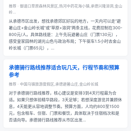
推荐 · 御道口草原森林风景区,热河中药花海小镇,承德兴隆溶洞,金山
岭...
从承德市区出发，想找承德郊区好玩的地方，一天内可以走“避
暑山庄+金山岭长城”或“草原+溶洞”两条主线，花费控制在300-
800元/人。具体路线是：上午先玩避暑山庄（门票130元），
感受皇家园林的湖光山色与政治布局；下午驱车1.5小时去金山
岭长城（门票65元），...
承德骑行路线推荐适合玩几天，行程节奏和预算
参考
推荐 · 中国马镇旅游度假区,承德避暑山庄,金山岭长城
对于承德骑行路线推荐，核心建议是安排3到4天行程最为合
适。如果只想体验精华路段，3天足够；若想深度游览并兼顾休
息，4天能更从容地调整节奏。预算方面，人均约800至1500
元，包含租车、住宿、门票和餐饮，具体取决于住宿档次和是
否请向导。承德骑行路线推荐从市区出发...