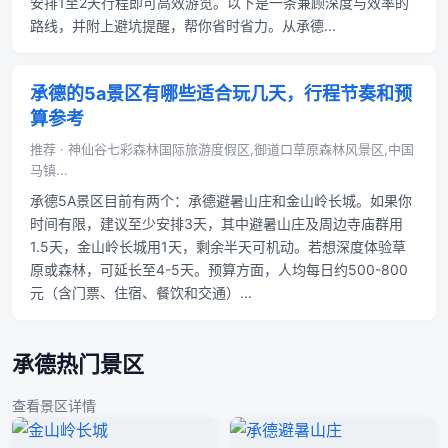
安排1至2天行程即可高效游览。以下是一条兼顾深度与效率的
路线，并附上避坑提醒，帮你省时省力。从承德...
承德的5a景区有哪些适合玩几天，行程节奏和预
算参考
推荐 · 神仙谷七彩森林国际旅游度假区,御道口草原森林风景区,中国
马镇...
承德5A景区目前有两个：承德避暑山庄和金山岭长城。如果你
时间有限，建议至少安排3天，其中避暑山庄及周边寺庙群用
1.5天，金山岭长城用1天，剩余半天可机动。若想深度体验草
原或森林，可延长至4-5天。预算方面，人均每日约500-800
元（含门票、住宿、餐饮和交通）...
承德热门景区
查看景区详情