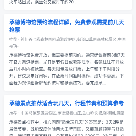
火车站出发，乘坐公交或打车约20...
承德博物馆预约流程详解，免费参观需提前几天
抢票
推荐 · 神仙谷七彩森林国际旅游度假区,御道口草原森林风景区,中国
马镇...
承德博物馆免费开放，但需要提前预约。通常建议提前3至7天
在官方渠道抢票，尤其是节假日或暑期旺季，名额往往在开放
后几小时内被抢空。每天限量发放门票，上午和下午时段分
开，建议您定好闹钟，在放票时间准时操作，成功率更高。下
面我为您详细拆解预约流程和抢票技巧。要完成承...
承德景点推荐适合玩几天，行程节奏和预算参考
推荐 · 中国马镇旅游度假区,承德避暑山庄,金山岭长城,颐和园,游船
承德景点推荐中，核心问题“适合玩几天”的答案是：3天2晚是
最佳节奏，既能深度体验两大王牌景区，又能兼顾预算与舒适
度。行程紧凑但不赶路，总预算约1500-2000元（含门票、住