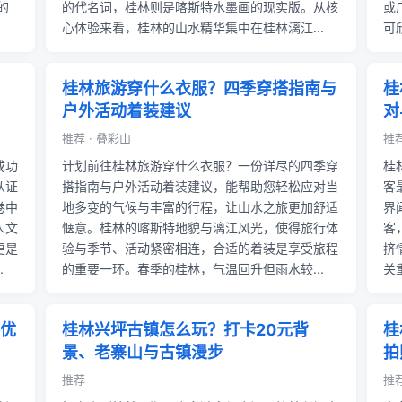
的
的代名词，桂林则是喀斯特水墨画的现实版。从核
或
心体验来看，桂林的山水精华集中在桂林漓江...
可
桂林旅游穿什么衣服？四季穿搭指南与
桂
户外活动着装建议
对
推荐 · 叠彩山
推荐
成功
计划前往桂林旅游穿什么衣服？一份详尽的四季穿
桂
从证
搭指南与户外活动着装建议，能帮助您轻松应对当
客
卷中
地多变的气候与丰富的行程，让山水之旅更加舒适
界
人文
惬意。桂林的喀斯特地貌与漓江风光，使得旅行体
客
更是
验与季节、活动紧密相连，合适的着装是享受旅程
挤
.
的重要一环。春季的桂林，气温回升但雨水较...
关
优
桂林兴坪古镇怎么玩？打卡20元背
桂
景、老寨山与古镇漫步
拍
推荐
推荐