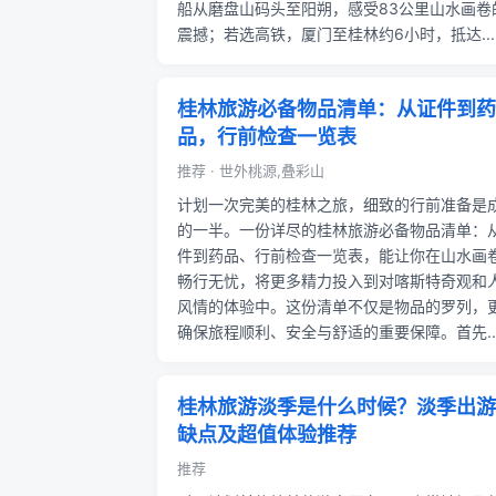
船从磨盘山码头至阳朔，感受83公里山水画卷
震撼；若选高铁，厦门至桂林约6小时，抵达...
桂林旅游必备物品清单：从证件到药
品，行前检查一览表
推荐 · 世外桃源,叠彩山
计划一次完美的桂林之旅，细致的行前准备是
的一半。一份详尽的桂林旅游必备物品清单：
件到药品、行前检查一览表，能让你在山水画
畅行无忧，将更多精力投入到对喀斯特奇观和
风情的体验中。这份清单不仅是物品的罗列，
确保旅程顺利、安全与舒适的重要保障。首先..
桂林旅游淡季是什么时候？淡季出游
缺点及超值体验推荐
推荐