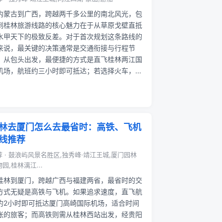
内蒙古到广西，跨越两千多公里的南北风光，包
到桂林旅游线路的核心魅力在于从草原戈壁直抵
水甲天下的极致反差。对于首次规划这条路线的
来说，最关键的决策通常是交通衔接与行程节
。从包头出发，最便捷的方式是直飞桂林两江国
机场，航班约三小时即可抵达；若选择火车，...
林去厦门怎么去最省时：高铁、飞机
线推荐
荐 · 鼓浪屿风景名胜区,独秀峰·靖江王城,厦门园林
园,桂林漓江...
桂林到厦门，跨越广西与福建两省，最省时的交
方式无疑是高铁与飞机。如果追求速度，直飞航
约2小时即可抵达厦门高崎国际机场，适合时间
张的旅客；而高铁则需从桂林西站出发，经贵阳