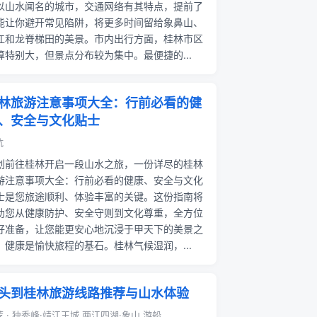
以山水闻名的城市，交通网络有其特点，提前了
能让你避开常见陷阱，将更多时间留给象鼻山、
江和龙脊梯田的美景。市内出行方面，桂林市区
算特别大，但景点分布较为集中。最便捷的...
林旅游注意事项大全：行前必看的健
、安全与文化贴士
坑
划前往桂林开启一段山水之旅，一份详尽的桂林
游注意事项大全：行前必看的健康、安全与文化
士是您旅途顺利、体验丰富的关键。这份指南将
助您从健康防护、安全守则到文化尊重，全方位
好准备，让您能更安心地沉浸于甲天下的美景之
。健康是愉快旅程的基石。桂林气候湿润，...
头到桂林旅游线路推荐与山水体验
 · 独秀峰·靖江王城,两江四湖·象山,游船