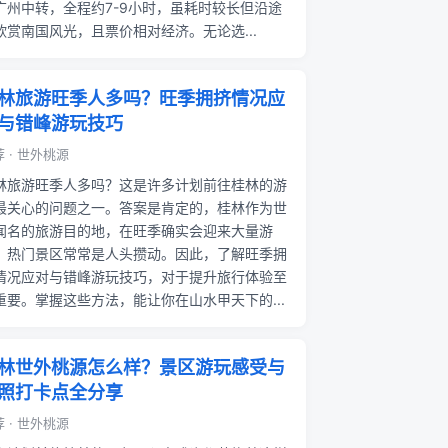
广州中转，全程约7-9小时，虽耗时较长但沿途
欣赏南国风光，且票价相对经济。无论选...
林旅游旺季人多吗？旺季拥挤情况应
与错峰游玩技巧
 · 世外桃源
林旅游旺季人多吗？这是许多计划前往桂林的游
最关心的问题之一。答案是肯定的，桂林作为世
闻名的旅游目的地，在旺季确实会迎来大量游
，热门景区常常是人头攒动。因此，了解旺季拥
情况应对与错峰游玩技巧，对于提升旅行体验至
重要。掌握这些方法，能让你在山水甲天下的...
林世外桃源怎么样？景区游玩感受与
照打卡点全分享
 · 世外桃源