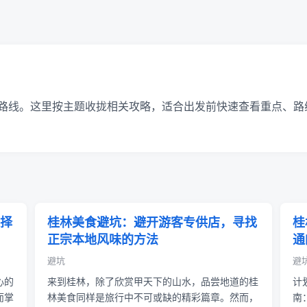
路线。这里按主题收拢相关攻略，适合出发前快速查看重点、路
择
桂林美食避坑：避开游客专供店，寻找
桂
正宗本地风味的方法
通
避坑
避坑
心的
来到桂林，除了欣赏甲天下的山水，品尝地道的桂
计
而掌
林美食同样是旅行中不可或缺的精彩篇章。然而，
南