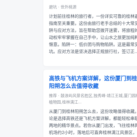
避坑 · 世外桃源
计划前往桂林的旅行者，一份详实可靠的桂林
指南至关重要。这份由旅行老手总结的十大常
阱与应对方法，旨在帮助您拨开迷雾，将旅程
动权牢牢掌握在自己手中，让山水之旅更加纯
惬意。陷阱一：低价团与购物陷阱。这是最常
坑。应对方法是坚决选择正规旅行社，签订正..
高铁与飞机方案详解，这份厦门到桂
阳朔怎么去值得收藏
推荐 · 鼓浪屿风景名胜区,独秀峰·靖江王城,厦门园
植物园,桂林漓江...
从厦门到桂林阳朔怎么去，这份攻略值得收藏
论是选择高铁还是飞机方案详解，都能轻松串
两地的精华景点。若你从厦门出发，飞往桂林
机场约2小时，落地后可直奔桂林漓江风景区