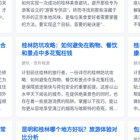
的关
如何实现一次成功的桂林美食避坑，避开那些专为
座
，才
游客设立的“游客专供店”，转而寻找到那些深藏于
解
中，
市井的正宗本地风味，是每位美食爱好者需要掌握
漓
的方法。要实现这个目标，首要的秘诀是“...
不
合
桂林防坑攻略：如何避免在购物、餐饮
桂
和景点中多花冤枉钱
康
避坑 · 世外桃源
避
必修
计划前往桂林的旅行者，一份详尽的桂林防坑攻
计
尤为
略：如何避免在购物、餐饮和景点中多花冤枉钱，
旅
往往
是保障旅途愉快与荷包安全的重要前提。这座以山
贴
额外
水甲天下闻名的城市，在提供绝美景色的同时，也
帮
程顺
存在着一些旅游消费的陷阱。掌握以下技巧，能让
做
.
你更从容地享受漓江的烟雨与喀斯特的奇观，将...
中
常
昆明和桂林哪个地方好玩？旅游体验对
包
比分析
推荐