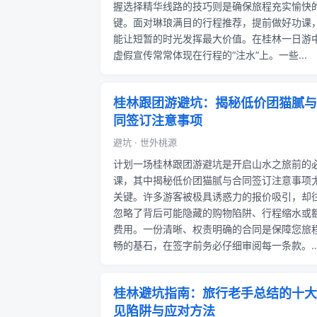
握选择精华线路的技巧则是确保旅程充实愉快
键。面对琳琅满目的行程推荐，提前做好功课
能让短暂的时光发挥最大价值。在桂林一日游
虚假宣传常常体现在行程的“注水”上。一些...
桂林跟团游避坑：揭秘低价团猫腻与
同签订注意事项
避坑 · 世外桃源
计划一场桂林跟团游避坑是开启山水之旅前的
课，其中揭秘低价团猫腻与合同签订注意事项
关键。许多游客被极具诱惑力的报价吸引，却
忽略了背后可能隐藏的购物陷阱、行程缩水或
费用。一份清晰、权责明确的合同是保障您旅
畅的基石，在签字前务必仔细审阅每一条款。..
桂林避坑指南：旅行老手总结的十大
见陷阱与应对方法