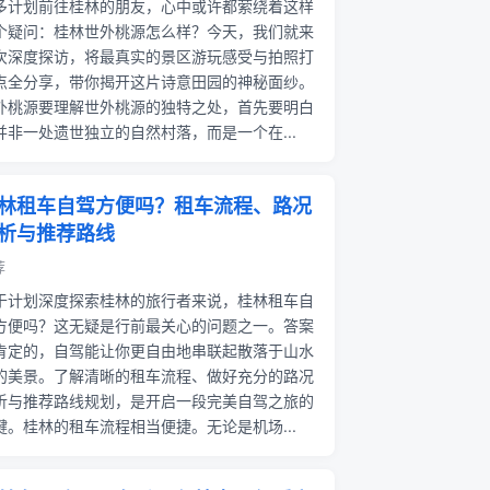
多计划前往桂林的朋友，心中或许都萦绕着这样
个疑问：桂林世外桃源怎么样？今天，我们就来
次深度探访，将最真实的景区游玩感受与拍照打
点全分享，带你揭开这片诗意田园的神秘面纱。
外桃源要理解世外桃源的独特之处，首先要明白
并非一处遗世独立的自然村落，而是一个在...
林租车自驾方便吗？租车流程、路况
析与推荐路线
荐
于计划深度探索桂林的旅行者来说，桂林租车自
方便吗？这无疑是行前最关心的问题之一。答案
肯定的，自驾能让你更自由地串联起散落于山水
的美景。了解清晰的租车流程、做好充分的路况
析与推荐路线规划，是开启一段完美自驾之旅的
键。桂林的租车流程相当便捷。无论是机场...