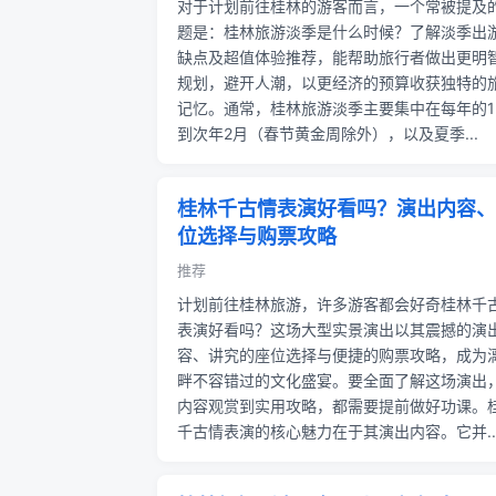
对于计划前往桂林的游客而言，一个常被提及
题是：桂林旅游淡季是什么时候？了解淡季出
缺点及超值体验推荐，能帮助旅行者做出更明
规划，避开人潮，以更经济的预算收获独特的
记忆。通常，桂林旅游淡季主要集中在每年的1
到次年2月（春节黄金周除外），以及夏季...
桂林千古情表演好看吗？演出内容、
位选择与购票攻略
推荐
计划前往桂林旅游，许多游客都会好奇桂林千
表演好看吗？这场大型实景演出以其震撼的演
容、讲究的座位选择与便捷的购票攻略，成为
畔不容错过的文化盛宴。要全面了解这场演出
内容观赏到实用攻略，都需要提前做好功课。
千古情表演的核心魅力在于其演出内容。它并..