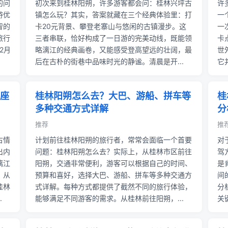
的问
初次来到桂林阳朔，许多游客都会问：桂林兴坪古
许
游优
镇怎么玩？其实，答案就藏在三个经典体验里：打
一
智的
卡20元背景、攀登老寨山与悠闲的古镇漫步。这
一
旅行
三者串联，恰好构成了一日游的完美动线，既能领
卡
2月
略漓江的经典画卷，又能感受登高望远的壮阔，最
世
后在古朴的街巷中品味时光的静谧。清晨是开...
它
座
桂林阳朔怎么去？大巴、游船、拼车等
桂
多种交通方式详解
分
推荐
推
古情
计划前往桂林阳朔的旅行者，常常会面临一个首要
对
出内
问题：桂林阳朔怎么去？实际上，从桂林市区前往
驾
漓江
阳朔，交通非常便利，游客可以根据自己的时间、
是
，从
预算和喜好，选择大巴、游船、拼车等多种交通方
间
桂林
式详解。每种方式都提供了截然不同的旅行体验，
分
.
能够满足不同游客的需求。从桂林前往阳朔，...
关