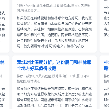
问答 · 独秀峰·靖江王城,两江四湖·象山,世界园艺博览
从
园,石林风景区...
头
避坑
如果你正在纠结昆明和桂林哪个地方好玩，我的直
山
见陷
接建议是：如果偏爱山水画卷与漓江竹筏的经典喀
人
的主
斯特风光，选桂林；如果向往高原湖泊、石林奇观
奏
粹与
与四季如春的气候，选昆明。两者风格截然不同，
际
见的
适合的旅行偏好也不同。昆明和桂林哪个地方好
.
玩，首先要看你对“好玩”的定义。桂林的核心...
林
双城对比深度分析，这份厦门和桂林哪
桂
个地方好玩值得收藏
路
林
推荐 · 鼓浪屿风景名胜区,独秀峰·靖江王城,厦门园林
推
植物园,桂林漓江...
植物
。无
如果你正在纠结长假去哪座城市，这份厦门和桂林
从
联起
哪个地方好玩值得收藏的双城对比深度分析或许能
通
两江
帮你理清思路。两座城市都是中国顶级的山水与海
班
，乘
滨旅游胜地，但气质截然不同：厦门是文艺与海风
紧