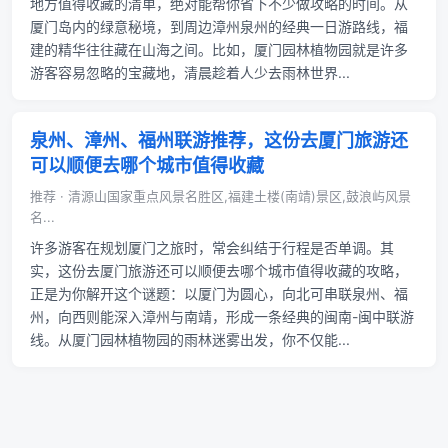
地方值得收藏的清单，绝对能帮你省下不少做攻略的时间。从
厦门岛内的绿意秘境，到周边漳州泉州的经典一日游路线，福
建的精华往往藏在山海之间。比如，厦门园林植物园就是许多
游客容易忽略的宝藏地，清晨趁着人少去雨林世界...
泉州、漳州、福州联游推荐，这份去厦门旅游还
可以顺便去哪个城市值得收藏
推荐 · 清源山国家重点风景名胜区,福建土楼(南靖)景区,鼓浪屿风景
名...
许多游客在规划厦门之旅时，常会纠结于行程是否单调。其
实，这份去厦门旅游还可以顺便去哪个城市值得收藏的攻略，
正是为你解开这个谜题：以厦门为圆心，向北可串联泉州、福
州，向西则能深入漳州与南靖，形成一条经典的闽南-闽中联游
线。从厦门园林植物园的雨林迷雾出发，你不仅能...