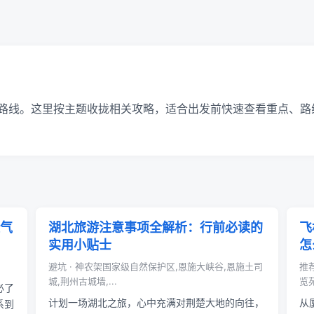
路线。这里按主题收拢相关攻略，适合出发前快速查看重点、路
气
湖北旅游注意事项全解析：行前必读的
飞
实用小贴士
怎
避坑 · 神农架国家级自然保护区,恩施大峡谷,恩施土司
推
城,荆州古城墙,...
览苑
必了
计划一场湖北之旅，心中充满对荆楚大地的向往，
从
系到