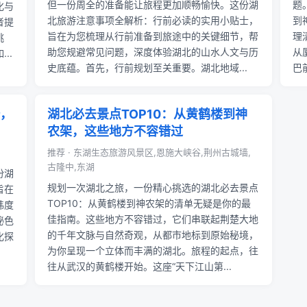
但一份周全的准备能让旅程更加顺畅愉快。这份湖
题
化与
北旅游注意事项全解析：行前必读的实用小贴士，
到
者提
旨在为您梳理从行前准备到旅途中的关键细节，帮
理
挑
助您规避常见问题，深度体验湖北的山水人文与历
从
..
史底蕴。首先，行前规划至关重要。湖北地域...
巴
，
湖北必去景点TOP10：从黄鹤楼到神
农架，这些地方不容错过
推荐 · 东湖生态旅游风景区,恩施大峡谷,荆州古城墙,
古隆中,东湖
份湖
规划一次湖北之旅，一份精心挑选的湖北必去景点
旨在
TOP10：从黄鹤楼到神农架的清单无疑是你的最
纬度
佳指南。这些地方不容错过，它们串联起荆楚大地
秘色
的千年文脉与自然奇观，从都市地标到原始秘境，
化探
为你呈现一个立体而丰满的湖北。旅程的起点，往
往从武汉的黄鹤楼开始。这座“天下江山第...