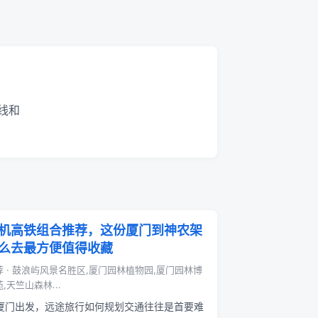
线和
机高铁组合推荐，这份厦门到神农架
么去最方便值得收藏
荐 · 鼓浪屿风景名胜区,厦门园林植物园,厦门园林博
,天竺山森林...
厦门出发，远途旅行如何规划交通往往是首要难