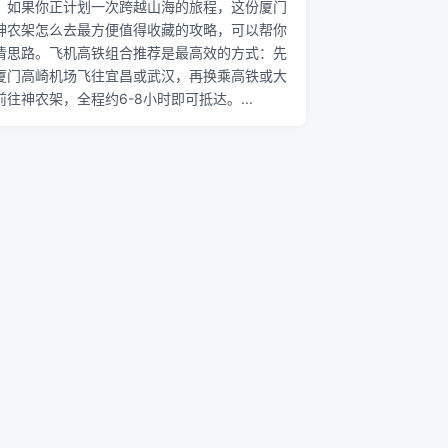
。如果你正计划一次跨越山海的旅程，这份厦门
神农架怎么去最方便值得收藏的攻略，可以帮你
清思路。飞机高铁组合推荐是最高效的方式：先
厦门高崎机场飞往宜昌或武汉，再换乘高铁或大
前往神农架，全程约6-8小时即可抵达。...