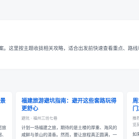
案。这里按主题收拢相关攻略，适合出发前快速查看重点、路线
景
福建旅游避坑指南：避开这些套路玩得
周
更舒心
门
避坑 · 福州三坊七巷
推
览苑
您旅
计划一场福建之旅，期待的是土楼的厚重、海风的
如
宿、
咸鲜与茶山的清香。然而，要让旅程真正圆满，一