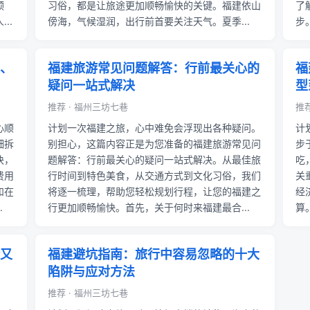
预
习俗，都是让旅途更加顺畅愉快的关键。福建依山
了
..
傍海，气候湿润，出行前首要关注天气。夏季...
步
、
福建旅游常见问题解答：行前最关心的
福
疑问一站式解决
型
推荐 · 福州三坊七巷
推荐
心顺
计划一次福建之旅，心中难免会浮现出各种疑问。
计
细拆
别担心，这篇内容正是为您准备的福建旅游常见问
步
块，
题解答：行前最关心的疑问一站式解决。从最佳旅
吃
费用
行时间到特色美食，从交通方式到文化习俗，我们
关
和在
将逐一梳理，帮助您轻松规划行程，让您的福建之
经
.
行更加顺畅愉快。首先，关于何时来福建最合...
算
又
福建避坑指南：旅行中容易忽略的十大
陷阱与应对方法
推荐 · 福州三坊七巷