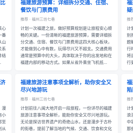
比
福建旅游预算：详细拆分交通、住宿、
福
餐饮与门票费用
疑
推荐 · 福州三坊七巷
推荐
核心
计划一次福建之旅，做好预算规划是让旅程安心顺
计
一番
畅的关键。一份清晰的福建旅游预算，需要详细拆
别
从山
分交通、住宿、餐饮与门票费用这四大核心板块，
题
关系
才能做到心中有数，玩得尽兴又不超支。交通费用
行
并结
通常是预算中的大头，具体取决于你的出发地和在
将
.
福建内部的移动方式。如果从省外乘坐飞机抵...
行
济
福建旅游注意事项全解析，助你安全又
福
尽兴地游玩
陷
推荐 · 福州三坊七巷
推荐
，漫
计划前往八闽大地开启一段旅程，一份详尽的福建
计
南小
旅游注意事项全解析，能助你安全又尽兴地游玩。
浪
都至
无论是探访世界遗产的奇绝山水，还是漫步于古朴
中
划从
的街巷，提前了解当地的气候、交通、饮食和文化
那