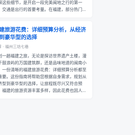
解这些细节，是开启一段完美闽地之行的第一
。交通是出行的首要考量。在福建，部分热门...
建旅游花费：详细预算分析，从经济
到豪华型的选择
 · 福州三坊七巷
划一趟福建之旅，无论是探访世界遗产土楼，漫
于鼓浪屿的万国建筑群，还是品味地道的闽南小
，一份清晰的福建旅游花费：详细预算分析都至
重要。这份指南将帮助您根据自身需求，规划从
济型到豪华型的选择，让旅程既尽兴又符合预
。福建的旅游资源丰富多样，因此花费也因人...