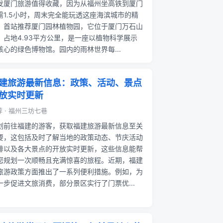
发厦门旅游值得收藏，因为从福州坐高铁到厦门
需1.5小时，周末完全能玩透这座海滨城市的精
。首站推荐厦门园林植物园，它位于厦门万石山
，占地4.93平方公里，是一座以植物科学展示
核心的绿色博物馆。园内的雨林世界每...
建旅游最新信息：政策、活动、景点
放实时更新
 · 福州三坊七巷
划前往福建的游客，获取福建旅游最新信息至关
要，这包括及时了解当地的政策动态、节庆活动
排以及各大景点的开放实时更新，这些信息能帮
您规划一次顺畅且充满惊喜的旅程。近期，福建
旅游政策方面推出了一系列便利措施。例如，为
一步促进文旅消费，部分景区实行了门票优...