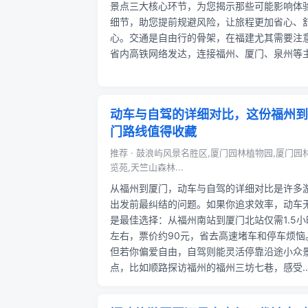
景点三大核心环节，为您揭示那些可能影响体
细节，助您提前规避风险，让旅程更加省心、
心。交通是自由行的骨架，在福建尤其需要注
省内高铁网络发达，连接福州、厦门、泉州等主.
动车与自驾的详细对比，这份福州到
门路线值得收藏
推荐 · 鼓浪屿风景名胜区,厦门园林植物园,厦门园
览苑,天竺山森林...
从福州到厦门，动车与自驾的详细对比是许多
出发前最纠结的问题。如果你追求效率，动车
是最佳选择：从福州南站到厦门北站仅需1.5小
左右，票价约90元，省去高速堵车和停车烦恼
但若你偏爱自由，自驾则能灵活停靠沿途小众
点，比如顺路探访福州的福州三坊七巷，感受..