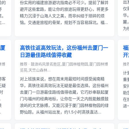
出
验的
份实用的福建旅游避坑指南必不可少。提前了解并
仅
舒
避开这些套路，能让你的旅途玩得更舒心，将更多
华
意。
精力沉浸于山海人文之美，而非纠结于琐碎的烦
麓
..
恼。交通是旅程的骨架，规划不当容易踩坑。福...
为
厦
高铁往返高效玩法，这份福州去厦门一
福
日游最佳路线值得收藏
开
林博
推荐 · 鼓浪屿风景名胜区,厦门园林植物园,厦门园林博
推荐
览苑,天竺山森林...
计
游客
对上班族来说，想在周末用最短时间感受闽南精
重
无疑
华，高铁往返高效玩法无疑是最佳选择。这份福州
安
时
去厦门一日游最佳路线值得收藏，它巧妙串联起厦
助
。
门与福州的经典地标，让你在一天之内既能触摸鼓
在
景
浪屿的文艺脉搏，又能沉浸于厦门园林植物园的绿
进
.
野仙踪。从福州站出发，约1.5小时高铁直达...