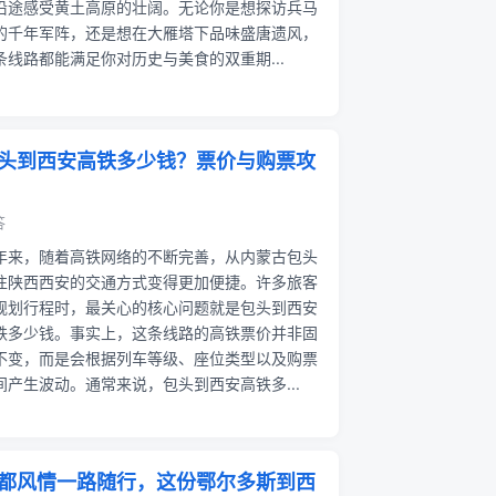
沿途感受黄土高原的壮阔。无论你是想探访兵马
的千年军阵，还是想在大雁塔下品味盛唐遗风，
条线路都能满足你对历史与美食的双重期...
头到西安高铁多少钱？票价与购票攻
答
年来，随着高铁网络的不断完善，从内蒙古包头
往陕西西安的交通方式变得更加便捷。许多旅客
规划行程时，最关心的核心问题就是包头到西安
铁多少钱。事实上，这条线路的高铁票价并非固
不变，而是会根据列车等级、座位类型以及购票
间产生波动。通常来说，包头到西安高铁多...
都风情一路随行，这份鄂尔多斯到西