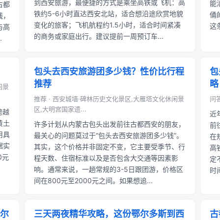
到西安旅游，最便捷的方式是乘坐高铁或飞机：高
能
古都
铁约5-6小时直达西安北站，适合想沿途欣赏地貌
俑
线，
变化的旅客；飞机航程约1.5小时，适合时间紧凑
这
与高
的商务或家庭出行。建议提前一周预订车...
.
包头去西安旅游团多少钱？性价比行程
包
推荐
略
闲景
推荐 · 西安城墙·碑林历史文化景区,大雁塔文化休闲景
问
区,大明宫国家遗...
跨越
近
黄土
许多计划从内蒙古包头出发前往古都西安的朋友，
前
用具
最关心的问题莫过于“包头去西安旅游团多少钱”。
在
据实
其实，这个价格并非固定不变，它主要受季节、行
高
0元
程天数、住宿标准以及是否包含大交通等因素影
定
响。通常来说，一趟常规的3-5日跟团游，价格区
时
间在800元至2000元之间。如果想追...
尔
三天两夜精华攻略，这份鄂尔多斯到西
古