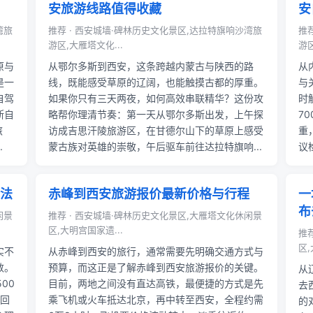
安旅游线路值得收藏
安
湾旅
推荐 · 西安城墙·碑林历史文化景区,达拉特旗响沙湾旅
推
游区,大雁塔文化...
游区
原与
从鄂尔多斯到西安，这条跨越内蒙古与陕西的路
从
是一
线，既能感受草原的辽阔，也能触摸古都的厚重。
与
自驾
如果你只有三天两夜，如何高效串联精华？这份攻
时
斯自
略帮你理清节奏：第一天从鄂尔多斯出发，上午探
7
旅
访成吉思汗陵旅游区，在甘德尔山下的草原上感受
重
.
蒙古族对英雄的崇敬，午后驱车前往达拉特旗响...
议
法
赤峰到西安旅游报价最新价格与行程
一
布
闲景
推荐 · 西安城墙·碑林历史文化景区,大雁塔文化休闲景
区,大明宫国家遗...
推
区,
实不
从赤峰到西安的旅行，通常需要先明确交通方式与
数。
预算，而这正是了解赤峰到西安旅游报价的关键。
从
00
目前，两地之间没有直达高铁，最便捷的方式是先
去
确回
乘飞机或火车抵达北京，再中转至西安，全程约需
的