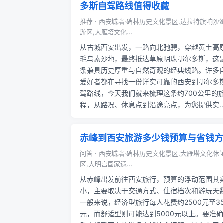
多斯自驾路线值得收藏
推荐 · 西安城墙·碑林历史文化景区,达拉特旗响沙
游区,大雁塔文化...
从古城西安出发，一路向北驰骋，穿越黄土高
毛乌素沙地，最终抵达草原明珠鄂尔多斯，这
条兼具历史厚重与自然奇观的经典线路。许多
爱好者都在寻找一份详实可靠的西安到鄂尔多
驾路线，今天我们就来梳理这条约700公里的
程，从路况、休息点到沿途亮点，为您提供实..
赤峰到西安旅游多少钱预算与省钱方
问答 · 西安城墙·碑林历史文化景区,大雁塔文化休
区,大明宫国家遗...
从赤峰出发前往西安旅行，预算的浮动范围其
小，主要取决于交通方式、住宿档次和游玩天
一般来说，经济型旅行每人花费约2500元至35
元，而舒适型则可能达到5000元以上。要准