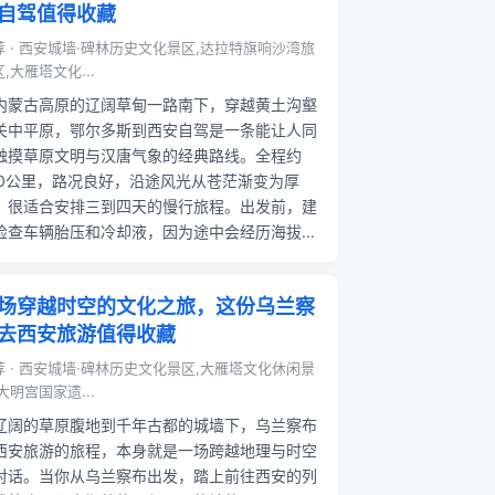
自驾值得收藏
荐 · 西安城墙·碑林历史文化景区,达拉特旗响沙湾旅
,大雁塔文化...
内蒙古高原的辽阔草甸一路南下，穿越黄土沟壑
关中平原，鄂尔多斯到西安自驾是一条能让人同
触摸草原文明与汉唐气象的经典路线。全程约
00公里，路况良好，沿途风光从苍茫渐变为厚
，很适合安排三到四天的慢行旅程。出发前，建
检查车辆胎压和冷却液，因为途中会经历海拔...
场穿越时空的文化之旅，这份乌兰察
去西安旅游值得收藏
荐 · 西安城墙·碑林历史文化景区,大雁塔文化休闲景
大明宫国家遗...
辽阔的草原腹地到千年古都的城墙下，乌兰察布
西安旅游的旅程，本身就是一场跨越地理与时空
对话。当你从乌兰察布出发，踏上前往西安的列