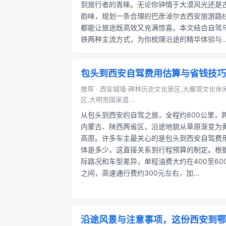
到旅行者的青睐。无论你钟情于大漠风光还是
韵味，规划一条合理的巴彦淖尔去西安旅游路
都能让旅途既高效又充满惊喜。本文结合自驾
铁两种主流方式，为你梳理沿途的精华体验与..
包头到西安自驾费用估算与省钱技巧
推荐 · 西安城墙·碑林历史文化景区,大雁塔文化休
区,大明宫国家遗...
从包头到西安的自驾之旅，全程约800公里，
内蒙古、陕西两省区，沿途地貌从草原渐变为
高原。许多车主最关心的是包头到西安自驾费
体是多少，这直接关系到行程预算的制定。根
际路况和车型差异，单程油费大约在400至60
之间，高速通行费约300元左右，加...
沿途风景与注意事项，这份西安到鄂