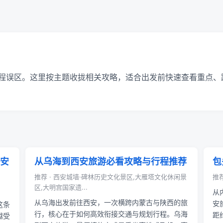
程误区。这里按主题收拢相关攻略，适合出发前快速查看重点、
安
从乌海到西安旅游必看攻略与行程推荐
包
推荐 · 西安城墙·碑林历史文化景区,大雁塔文化休闲景
推荐
区,大明宫国家遗...
从
从乌海出发前往西安，一次横跨内蒙古与陕西的旅
安
这条
行，核心在于如何高效衔接交通与规划行程。乌海
距
越受