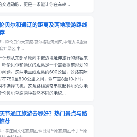
的交通动脉，更是一条能让你在车轮...
伦贝尔和通辽的距离及两地联游路线
荐
荐 · 呼伦贝尔大草原·莫尔格勒河景区,中俄边境旅游
套娃景区,中...
于计划从东部草原向中俄边境延伸旅行的游客来
，呼伦贝尔和通辽的距离是一个需要提前规划的
心问题。这两地直线距离约600公里，公路实际
程在750至800公里之间，驾车需8至10小时。
果不选择飞机，这条路线通常串联起科尔沁沙地
呼伦贝尔草原两种截然不同的地貌...
庆节通辽旅游去哪好？热门景点与路
推荐
荐 · 孝庄园文化旅游区,珠日河草原旅游区,牵手草原