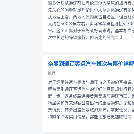
很多计划从通辽前往呼伦贝尔大草原的旅行者
先关心的问题就是呼伦贝尔大草原离通辽有多
从地理上看，两地同属内蒙古自治区，但直线
大约在500公里左右，实际驾车里程则接近70
里。这个距离对于自驾爱好者来说，基本相当
次中长途的跨省旅行，但沿途的风光会让...
奈曼到通辽客运汽车班次与票价详解
推荐
对于经常往返奈曼旗与通辽市之间的旅客来说
解奈曼到通辽客运汽车的详细信息是规划行程
键一步。这条线路连接着奈曼旗与通辽市区，
地居民和外来游客日常出行的重要通道。无论
亲访友、商务出差还是旅游观光，掌握班次、
和乘车点等实用信息，都能让旅途更加顺畅高..