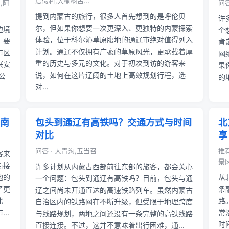
度假村,大榆树古...
,阿
问答
提到内蒙古的旅行，很多人首先想到的是呼伦贝
许
尔，但如果你想要一次更深入、更独特的内蒙探索
边境
个
体验，位于科尔沁草原腹地的通辽市绝对值得列入
。要
肯
计划。通辽不仅拥有广袤的草原风光，更承载着厚
市区
网
重的历史与多元的文化。对于初次到访的游客来
兴安
果
说，如何在这片辽阔的土地上高效规划行程，选
公
的
对...
南
包头到通辽有高铁吗？交通方式与时间
北
对比
享
问答 · 大青沟,五当召
推
客来
景区
衔接
许多计划从内蒙古西部前往东部的旅客，都会关心
地的
从
一个问题：包头到通辽有高铁吗？目前，包头与通
了更
条
辽之间尚未开通直达的高速铁路列车。虽然内蒙古
北
路
自治区内的铁路网在不断升级，但受限于地理跨度
..
常
与线路规划，两地之间还没有一条完整的高铁线路
时
直接连接。不过，这并不意味着出行困难，通...