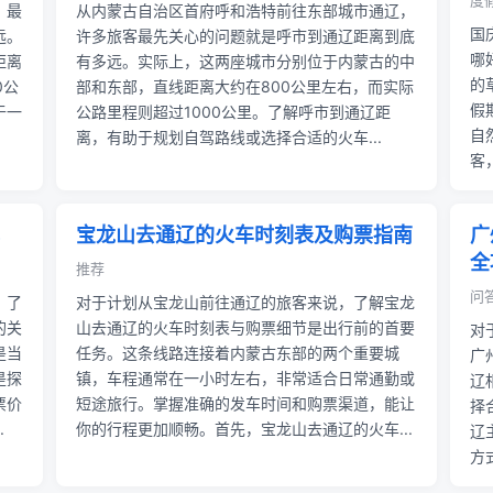
度假
，最
从内蒙古自治区首府呼和浩特前往东部城市通辽，
国
远。
许多旅客最先关心的问题就是呼市到通辽距离到底
哪
距离
有多远。实际上，这两座城市分别位于内蒙古的中
的
0公
部和东部，直线距离大约在800公里左右，而实际
假
于一
公路里程则超过1000公里。了解呼市到通辽距
自
离，有助于规划自驾路线或选择合适的火车...
客
宝龙山去通辽的火车时刻表及购票指南
广
全
推荐
问
，了
对于计划从宝龙山前往通辽的旅客来说，了解宝龙
的关
山去通辽的火车时刻表与购票细节是出行前的首要
对
是当
任务。这条线路连接着内蒙古东部的两个重要城
广
是探
镇，车程通常在一小时左右，非常适合日常通勤或
辽
票价
短途旅行。掌握准确的发车时间和购票渠道，能让
择
.
你的行程更加顺畅。首先，宝龙山去通辽的火车...
辽
方