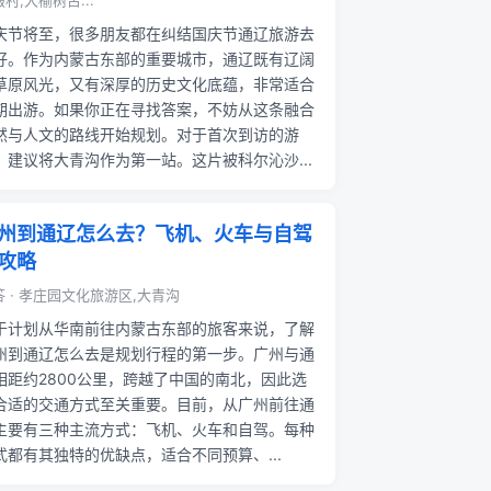
村,大榆树古...
庆节将至，很多朋友都在纠结国庆节通辽旅游去
好。作为内蒙古东部的重要城市，通辽既有辽阔
草原风光，又有深厚的历史文化底蕴，非常适合
期出游。如果你正在寻找答案，不妨从这条融合
然与人文的路线开始规划。对于首次到访的游
，建议将大青沟作为第一站。这片被科尔沁沙...
州到通辽怎么去？飞机、火车与自驾
攻略
答 · 孝庄园文化旅游区,大青沟
于计划从华南前往内蒙古东部的旅客来说，了解
州到通辽怎么去是规划行程的第一步。广州与通
相距约2800公里，跨越了中国的南北，因此选
合适的交通方式至关重要。目前，从广州前往通
主要有三种主流方式：飞机、火车和自驾。每种
式都有其独特的优缺点，适合不同预算、...