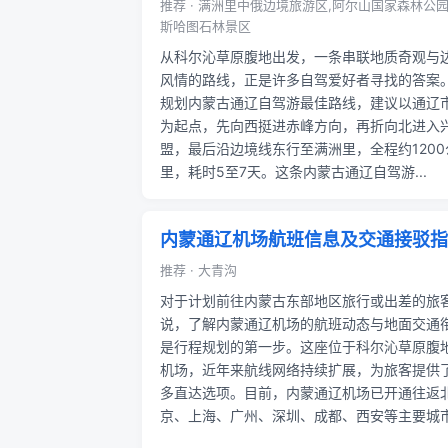
推荐 · 满洲里中俄边境旅游区,阿尔山国家森林公园
斯哈图石林景区
从科尔沁草原腹地出发，一条串联地质奇观与
风情的路线，正是许多自驾爱好者寻找的答案
规划内蒙古通辽自驾游最佳路线，建议以通辽
为起点，先向西挺进赤峰方向，再折向北进入
盟，最后沿边境线东行至满洲里，全程约1200
里，耗时5至7天。这条内蒙古通辽自驾游...
内蒙通辽机场航班信息及交通接驳指
推荐 · 大青沟
对于计划前往内蒙古东部地区旅行或出差的旅
说，了解内蒙通辽机场的航班动态与地面交通
是行程规划的第一步。这座位于科尔沁草原腹
机场，近年来航线网络持续扩展，为旅客提供
多直达选项。目前，内蒙通辽机场已开通往返
京、上海、广州、深圳、成都、西安等主要城市.