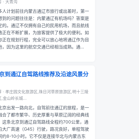
 · 大青沟
多人计划前往内蒙古通辽市旅行或出差时，第一
想到的问题往往是：内蒙通辽有机场吗？答案是
定的。通辽不仅拥有自己的民用机场，而且航线
络正在不断扩展，为旅客提供了极大的便利。如
你正在规划行程，完全可以放心地将通辽作为目
地，因为这里的航空交通已经相当成熟。通...
京到通辽自驾路线推荐及沿途风景分
荐 · 孝庄园文化旅游区,珠日河草原旅游区,明十三陵
,金山岭长城...
北京出发一路向北，自驾前往通辽的旅程，是一
融合了都市繁华、历史厚重与草原辽阔的经典线
。这条北京到通辽自驾路线全程约700公里，通
沿大广高速（G45）行驶，路况良好，单程驾驶
间约8-10小时。它不仅是连接华北与内蒙古东