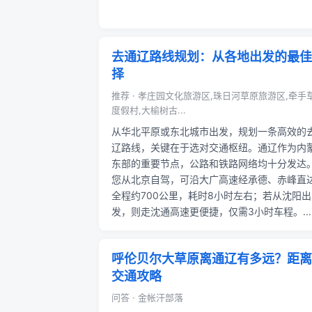
去通辽路线规划：从各地出发的最佳
择
推荐 · 孝庄园文化旅游区,珠日河草原旅游区,牵手
度假村,大榆树古...
从华北平原或东北城市出发，规划一条高效的
辽路线，关键在于选对交通枢纽。通辽作为内
东部的重要节点，公路和铁路网络均十分发达
您从北京自驾，可沿大广高速经承德、赤峰直
全程约700公里，耗时8小时左右；若从沈阳出
发，则走沈通高速更便捷，仅需3小时车程。...
呼伦贝尔大草原离通辽有多远？距离
交通攻略
问答 · 金帐汗部落