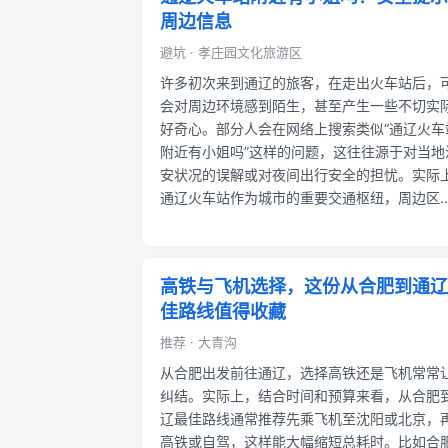
周边信息
避坑 · 孝庄园文化旅游区
许多初次来到通辽的旅客，在走出火车站后，
会对周边环境感到陌生，甚至产生一些不切实
好奇心。部分人会在网络上搜索类似“通辽火车
附近有小姐吗”这样的问题，这往往源于对当地
安状况的误解或对夜间出行安全的担忧。实际
通辽火车站作为城市的重要交通枢纽，周边区..
高铁与飞机选择，这份从合肥到通辽
佳路线值得收藏
推荐 · 大青沟
从合肥出发前往通辽，选择高铁还是飞机常常
纠结。实际上，结合时间和预算来看，从合肥
辽最佳路线通常推荐先乘飞机至沈阳或北京，
高铁或自驾，这样能大幅缩短总耗时。比如合