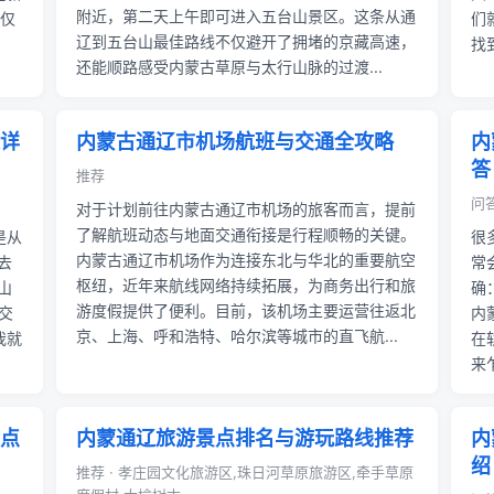
附近，第二天上午即可进入五台山景区。这条从通
辽仅
们
辽到五台山最佳路线不仅避开了拥堵的京藏高速，
找
还能顺路感受内蒙古草原与太行山脉的过渡...
详
内蒙古通辽市机场航班与交通全攻略
内
答
推荐
问
对于计划前往内蒙古通辽市机场的旅客而言，提前
了解航班动态与地面交通衔接是行程顺畅的关键。
是从
很
内蒙古通辽市机场作为连接东北与华北的重要航空
去
常
枢纽，近年来航线网络持续拓展，为商务出行和旅
山
确
游度假提供了便利。目前，该机场主要运营往返北
交
内
京、上海、呼和浩特、哈尔滨等城市的直飞航...
我就
在
来
点
内蒙通辽旅游景点排名与游玩路线推荐
内
绍
推荐 · 孝庄园文化旅游区,珠日河草原旅游区,牵手草原