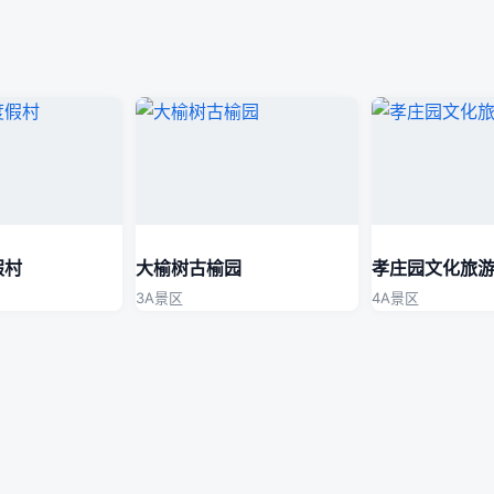
假村
大榆树古榆园
孝庄园文化旅
3A景区
4A景区