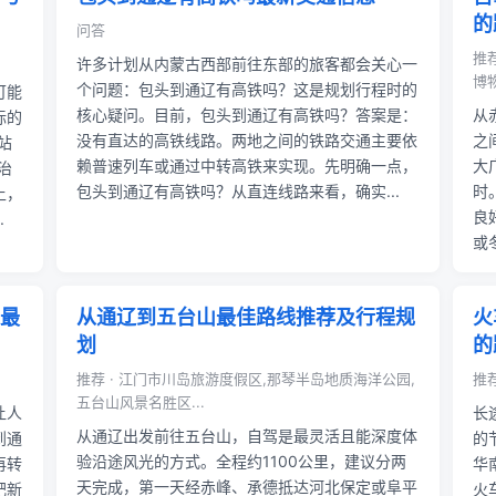
的
问答
推
许多计划从内蒙古西部前往东部的旅客都会关心一
博物
个问题：包头到通辽有高铁吗？这是规划行程时的
可能
核心疑问。目前，包头到通辽有高铁吗？答案是：
从
际的
没有直达的高铁线路。两地之间的铁路交通主要依
之
站
赖普速列车或通过中转高铁来实现。先明确一点，
大
治
包头到通辽有高铁吗？从直连线路来看，确实...
时
上，
良
.
或
最
从通辽到五台山最佳路线推荐及行程规
火
划
的
推荐 · 江门市川岛旅游度假区,那琴半岛地质海洋公园,
推
五台山风景名胜区...
让人
长
从通辽出发前往五台山，自驾是最灵活且能深度体
到通
的
验沿途风光的方式。全程约1100公里，建议分两
再转
华
天完成，第一天经赤峰、承德抵达河北保定或阜平
肥新
火