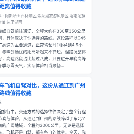
距离值得收藏
荐 · 阿斯哈图石林景区,紫蒙湖旅游风景区,喀喇沁旗
馆,达里湖南...
赤峰自驾前往通辽，全程大约在330至350公里
间，具体取决于你选择的路线。这段路程以G45
广高速为主要通道，正常驾驶时间约4到4.5小
。赤峰到通辽的距离听起来不算短，但路况整体
好，高速路段占比超过八成，只要避开早晚高峰
冬季冰雪天气，实际体验相当顺畅...
车飞机自驾对比，这份从通辽到广州
路线值得收藏
荐
途旅行中，交通方式的选择往往决定了整个行程
节奏与体验。从通辽到广州的路线跨越了东北至
南的广阔地域，全程约3000公里，无论是选择
车、飞机还是自驾，都有各自的优劣。今天，我