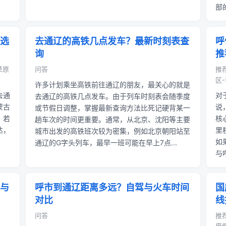
部
选
去通辽的高铁几点发车？最新时刻表查
呼
询
推
草原
问答
推
区-
许多计划乘坐高铁前往通辽的朋友，最关心的就是
去通
对
去通辽的高铁几点发车。由于列车时刻表会随季度
蒙古
说
或节假日调整，掌握最新查询方法比死记硬背某一
。若
核
趟车次的时间更重要。通常，从北京、沈阳等主要
达，
里
城市出发的高铁班次较为密集，例如北京朝阳站至
如
通辽的G字头列车，最早一班可能在早上7点...
与
与
呼市到通辽距离多远？自驾与火车时间
国
对比
线
问答
推