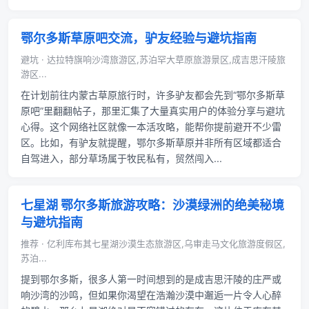
鄂尔多斯草原吧交流，驴友经验与避坑指南
避坑 · 达拉特旗响沙湾旅游区,苏泊罕大草原旅游景区,成吉思汗陵旅
游区...
在计划前往内蒙古草原旅行时，许多驴友都会先到“鄂尔多斯草
原吧”里翻翻帖子，那里汇集了大量真实用户的体验分享与避坑
心得。这个网络社区就像一本活攻略，能帮你提前避开不少雷
区。比如，有驴友就提醒，鄂尔多斯草原并非所有区域都适合
自驾进入，部分草场属于牧民私有，贸然闯入...
七星湖 鄂尔多斯旅游攻略：沙漠绿洲的绝美秘境
与避坑指南
推荐 · 亿利库布其七星湖沙漠生态旅游区,乌审走马文化旅游度假区,
苏泊...
提到鄂尔多斯，很多人第一时间想到的是成吉思汗陵的庄严或
响沙湾的沙鸣，但如果你渴望在浩瀚沙漠中邂逅一片令人心醉