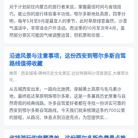
对于计划前往内蒙古的旅行者来说，掌握最佳时间与省钱技
巧，能让你的旅行体验事半功倍。鄂尔多斯地处高原，四季分
明，每年5月至9月是最宜人的季节，此时草原绿意盎然，沙漠
气温适中，非常适合户外活动。而淡季的10月至次年4月，虽
然部分景区可能因气候调整运营，但机票和住宿...
沿途风景与注意事项，这份西安到鄂尔多斯自驾
路线值得收藏
推荐 · 西安城墙·碑林历史文化景区,达拉特旗响沙湾旅游区,大雁塔文
化...
从古城西安出发，一路向北驰骋，穿越黄土高原与毛乌素沙
地，最终抵达草原明珠鄂尔多斯，这是一条兼具历史厚重与自
然奇观的经典线路。许多自驾爱好者都在寻找一份详实可靠的
西安到鄂尔多斯自驾路线，今天我们就来梳理这条约700公里
的旅程，从路况、休息点到沿途亮点，为您提供实...