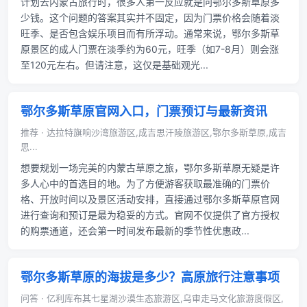
计划去内蒙古旅行时，很多人第一反应就是问鄂尔多斯草原多
少钱。这个问题的答案其实并不固定，因为门票价格会随着淡
旺季、是否包含娱乐项目而有所浮动。通常来说，鄂尔多斯草
原景区的成人门票在淡季约为60元，旺季（如7-8月）则会涨
至120元左右。但请注意，这仅是基础观光...
鄂尔多斯草原官网入口，门票预订与最新资讯
推荐 · 达拉特旗响沙湾旅游区,成吉思汗陵旅游区,鄂尔多斯草原,成吉
思...
想要规划一场完美的内蒙古草原之旅，鄂尔多斯草原无疑是许
多人心中的首选目的地。为了方便游客获取最准确的门票价
格、开放时间以及景区活动安排，直接通过鄂尔多斯草原官网
进行查询和预订是最为稳妥的方式。官网不仅提供了官方授权
的购票通道，还会第一时间发布最新的季节性优惠政...
鄂尔多斯草原的海拔是多少？高原旅行注意事项
问答 · 亿利库布其七星湖沙漠生态旅游区,乌审走马文化旅游度假区,