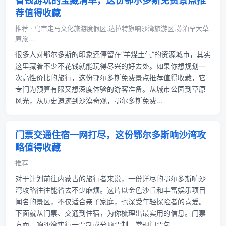
省钱游玩的宝藏清单，这份鄂尔多斯免费景点推
荐值得收藏
推荐 · 乌审走马文化旅游度假区,达拉特旗响沙湾旅游区,苏泊罕大草
原旅...
很多人对鄂尔多斯的印象还停留在“羊煤土气”的资源城市，其实
这里藏着不少不花钱就能玩得尽兴的好去处。如果你想规划一
次高性价比的旅行，这份鄂尔多斯免费景点推荐值得收藏，它
专门为预算有限又想深度体验的游客准备。从城市公园到草原
风光，从历史遗迹到沙漠奇观，鄂尔多斯免费...
门票交通住宿一网打尽，这份鄂尔多斯响沙湾攻
略值得收藏
推荐
对于计划前往内蒙古的旅行者来说，一份详尽的鄂尔多斯响沙
湾攻略往往能省去不少麻烦。这片以金色沙丘和丰富娱乐项目
闻名的景区，不仅适合亲子家庭，也深受年轻探险者的喜爱。
下面就从门票、交通到住宿，为你梳理出最实用的信息。门票
方面，响沙湾实行一票制或分项票制。常规门票包...