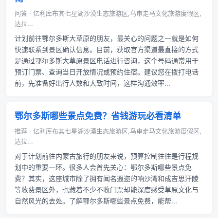
问答 · 亿利库布其七星湖沙漠生态旅游区,乌审走马文化旅游度假区,
达拉...
计划前往鄂尔多斯大草原的朋友，最关心的问题之一就是如何
快速联系到景区确认信息。目前，获取官方渠道最直接的方式
是通过鄂尔多斯大草原景区电话进行咨询，这个号码通常用于
预订门票、查询当日开放情况或预约住宿。建议您在拨打电话
前，先准备好出行人数和大致时间，这样沟通效率...
鄂尔多斯哪些景点免费？省钱游玩必看清单
推荐 · 亿利库布其七星湖沙漠生态旅游区,乌审走马文化旅游度假区,
达拉...
对于计划前往内蒙古旅行的朋友来说，预算控制往往是行程规
划中的重要一环。很多人会首先关心：鄂尔多斯哪些景点免
费？其实，这座城市除了拥有闻名遐迩的响沙湾和成吉思汗陵
等收费景区外，也藏着不少不收门票却能深度感受草原文化与
自然风光的去处。了解鄂尔多斯哪些景点免费，能帮...