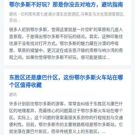
鄂尔多斯不好玩？那是你没去对地方，避坑指南
避坑 · 亿利库布其七星湖沙漠生态旅游区,乌审走马文化旅游度假区,
苏泊...
很多人初到鄂尔多斯，觉得这里就是一片空旷的草原和几座人
造景观，于是得出鄂尔多斯不好玩的结论。其实，这种印象往
往源于没有找对打开方式。鄂尔多斯的魅力藏在沙漠的呼吸
里、草原的褶皱中，更沉淀在成吉思汗陵的肃穆与响沙湾的奇
观之间。如果你觉得鄂尔多斯不好玩，很可能是错过...
东胜区还是康巴什区，这份鄂尔多斯火车站在哪
个区值得收藏
避坑
许多计划前往鄂尔多斯的游客，常常会纠结于东胜区与康巴什
区的地理差异，而最核心的问题莫过于鄂尔多斯火车站在哪个
区。实际上，这个问题的答案直接关系到你的行程规划与交通
便利性。目前，鄂尔多斯市的主要铁路枢纽是鄂尔多斯站，它
就坐落在康巴什新区，而非传统意义上的东胜区。...