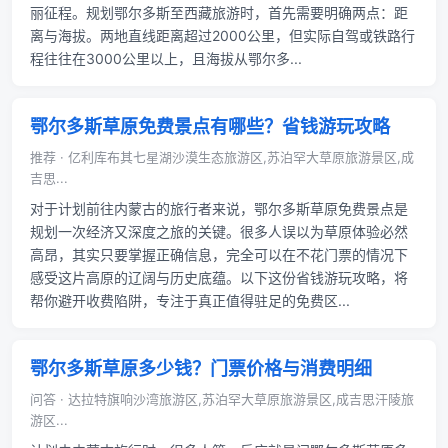
丽征程。规划鄂尔多斯至西藏旅游时，首先需要明确两点：距
离与海拔。两地直线距离超过2000公里，但实际自驾或铁路行
程往往在3000公里以上，且海拔从鄂尔多...
鄂尔多斯草原免费景点有哪些？省钱游玩攻略
推荐 · 亿利库布其七星湖沙漠生态旅游区,苏泊罕大草原旅游景区,成
吉思...
对于计划前往内蒙古的旅行者来说，鄂尔多斯草原免费景点是
规划一次经济又深度之旅的关键。很多人误以为草原体验必然
高昂，其实只要掌握正确信息，完全可以在不花门票的情况下
感受这片高原的辽阔与历史底蕴。以下这份省钱游玩攻略，将
帮你避开收费陷阱，专注于真正值得驻足的免费区...
鄂尔多斯草原多少钱？门票价格与消费明细
问答 · 达拉特旗响沙湾旅游区,苏泊罕大草原旅游景区,成吉思汗陵旅
游区...