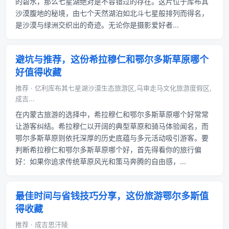
的碧水，那么七星湖绝对是不容错过的存在。这片位于库布其
沙漠腹地的秘境，由七个天然湖泊如北斗七星般排列而得名，
是沙漠与绿洲交织出的奇迹。无论你是摄影爱好者...
避坑与推荐，这份希拉穆仁和鄂尔多斯草原哪个
好值得收藏
推荐 · 亿利库布其七星湖沙漠生态旅游区,乌审走马文化旅游度假区,
成吉...
在内蒙古旅游的选择中，希拉穆仁和鄂尔多斯草原哪个好常常
让游客纠结。希拉穆仁以开阔的典型草原和骑马体验闻名，而
鄂尔多斯草原则依托深厚的历史底蕴与多元活动吸引游客。要
判断希拉穆仁和鄂尔多斯草原哪个好，首先得看你的旅行偏
好：如果你追求传统草原风光和策马奔腾的自由感，...
最佳时间与省钱技巧分享，这份旅游鄂尔多斯值
得收藏
推荐 · 成吉思汗陵