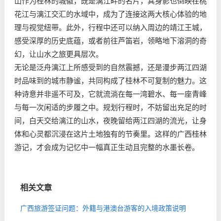
山作为桂林的城徽，既是漓江畔的名片，其身影也倒映在桃
花江与漓江交汇的水域中，成为了连接这两大核心体验的地
理与视觉纽带。此外，行程中还可以纳入周边的靖江王城，
感受深厚的历史底蕴，或者前往芦笛岩，领略地下溶洞的奇
幻，让山水之旅更具层次。
无论是泛舟漓江上所感受到的自然震撼，还是漫步两江四湖
时品味到的城市静谧，共同构成了桂林不可复制的魅力。这
种诗意并非遥不可及，它就流淌在每一湾碧水、每一座青峰
与每一次闲适的步履之中。规划行程时，不妨留出充足的时
间，白天交给漓江的山水，夜晚留给两江四湖的流光，让身
体和心灵都沉浸在这片土地独有的节奏里。这样的广西桂林
游记，才会成为记忆中一幅真正生动且完整的水墨长卷。
相关文章
广西旅游签证问题：外籍与港澳台游客的入境政策说明