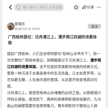
分享
管理员
关注
2026-02-21 12:03
广西桂林游记：泛舟漓江上，漫步两江四湖的诗意体
验
提起广西桂林，人们总会想到那句“桂林山水甲天下”。而一
次完整的广西桂林游记，其精髓莫过于泛舟漓江上、
漫步两
江四湖的诗意体验
。这不仅是欣赏喀斯特地貌的经典方式，
更是一种沉浸于水墨画卷中的生活态度。江水如青罗带，山
峦似碧玉簪，人在画中游的意境，从这里开始变得真切可
感。
泛舟漓江上，是感受桂林山水魂魄的必经之旅。从杨堤或兴
坪码头登船，顺流而下，两岸的奇峰倒影便徐徐展开。九马
画山的峭壁需要你发挥想象力，黄布倒影的宁静则让人屏