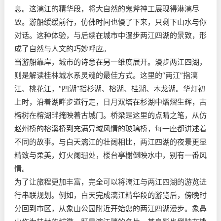
息。这漓江的精华段，将大自然的鬼斧神工展现得淋漓尽
致。游船缓缓前行，仿佛时间也慢了下来，只剩下山水与你
对话。这种体验，与后续在城市中漫步两江四湖的景致，形
成了自然与人文的巧妙呼应。
当游船靠岸，城市的诗意在另一维度展开。漫步两江四湖，
则是解读桂林城水系灵魂的最佳方式。这里的“两江”指漓
江、桃花江，“四湖”指杉湖、榕湖、桂湖、木龙湖。华灯初
上时，沿着湖畔步道行走，日月双塔在杉湖中熠熠生辉，古
榕树在榕湖畔掩映着古城门。桥梁是这里的点睛之笔，从仿
赵州桥的榕溪桥到充满异域风情的玻璃桥，每一座都讲述着
不同的故事。与白天漓江的壮阔相比，两江四湖的夜景更显
精致与柔美，灯火阑珊处，楼台亭榭倒映水中，别有一番风
情。
为了让旅程更加丰富，完全可以将漓江与两江四湖的游览进
行串联规划。例如，白天完成漓江精华段的游览后，傍晚时
分回到市区，从象山公园附近开始您的两江四湖漫步。象鼻