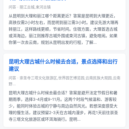
问答 · 丽江古城,束河古镇
从昆明到大理和丽江哪个距离更近？答案是昆明到大理更近，
高铁仅需2小时左右，而昆明到丽江需3小时。建议先游大理再
转丽江，这样路线更顺，节省时间。住宿方面，大理首选古城
或洱海边，丽江则推荐古城外围或束河古镇，避免喧闹。如果
你第一次去云南，规划从昆明出发的行程，了解...
昆明大理古城什么时候去合适，景点选择和出行
建议
问答 · 崇圣寺三塔文化旅游区,世界园艺博览园,云南民族大观园,云南
野...
昆明大理古城什么时候去最合适？答案是避开法定节假日和暑
期雨季，选择3-4月或9-11月。这两个时段气候温和、游客较
少，能同时体验古城的宁静与周边自然风光。若想深度感受大
理的慢生活，建议预留2-3天在古城内漫步，再花1天前往崇圣
寺三塔文化旅游区或环洱海骑行。昆明...