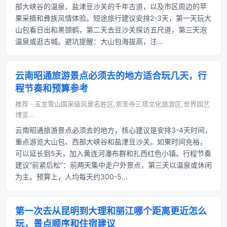
部大峡谷的温泉、盐津豆沙关的千年古道，以及市区周边的苹
果采摘和彝族风情体验。短途旅行建议安排2-3天，第一天玩大
山包看日出和黑颈鹤，第二天去豆沙关探访五尺道，第三天泡
温泉或逛古城。避坑提醒：大山包海拔高，注...
云南昭通旅游景点必须去的地方适合玩几天，行
程节奏和预算参考
推荐 · 玉龙雪山国家级风景名胜区,崇圣寺三塔文化旅游区,世界园艺
博览...
云南昭通旅游景点必须去的地方，核心建议是安排3-4天时间，
重点游览大山包、西部大峡谷和盐津豆沙关。如果时间充裕，
可以延长到5天，加入黄连河瀑布群和扎西红色小镇。行程节奏
建议“前紧后松”：前两天集中走户外景点，第三天以温泉或休闲
为主。预算上，人均每天约300-5...
第一次去从昆明到大理和丽江哪个距离更近怎么
玩，景点顺序和住宿建议