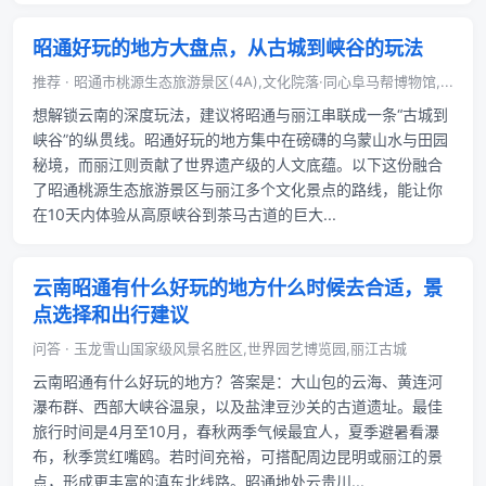
昭通好玩的地方大盘点，从古城到峡谷的玩法
推荐 · 昭通市桃源生态旅游景区(4A),文化院落·同心阜马帮博物馆,...
想解锁云南的深度玩法，建议将昭通与丽江串联成一条“古城到
峡谷”的纵贯线。昭通好玩的地方集中在磅礴的乌蒙山水与田园
秘境，而丽江则贡献了世界遗产级的人文底蕴。以下这份融合
了昭通桃源生态旅游景区与丽江多个文化景点的路线，能让你
在10天内体验从高原峡谷到茶马古道的巨大...
云南昭通有什么好玩的地方什么时候去合适，景
点选择和出行建议
问答 · 玉龙雪山国家级风景名胜区,世界园艺博览园,丽江古城
云南昭通有什么好玩的地方？答案是：大山包的云海、黄连河
瀑布群、西部大峡谷温泉，以及盐津豆沙关的古道遗址。最佳
旅行时间是4月至10月，春秋两季气候最宜人，夏季避暑看瀑
布，秋季赏红嘴鸥。若时间充裕，可搭配周边昆明或丽江的景
点，形成更丰富的滇东北线路。昭通地处云贵川...