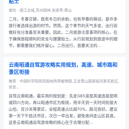
贴士
避坑 · 丽江古城,苏州园林,张家界,黄山
二月，冬春交替，既有冬日的余韵，也有早春的萌动，是许多
旅行者选择出游的时节。然而，这个季节的天气多变，出行前
做好充分准备至关重要。因此，二月旅游注意事项的核心，在
于确保旅程顺利的安全与健康贴士。从行前规划到旅途中的细
节，都需要我们格外留心。二月出行，首要关注的...
云南昭通自驾游攻略实用规划，高速、城市路和
景区衔接
推荐 · 中国科学院西双版纳热带植物园,玉龙雪山国家级风景名胜区,
崇圣...
自驾云南昭通，最实用的规划是：先走G85渝昆高速连接昆明
或四川方向，再以昭通市区为枢纽，用半天到一天时间衔接大
山包、豆沙关等景区，全程高速占比超70%，路况良好。建议
第一天下午抵达市区，次日一早出发，避免夜间走山区县道。
这条云南昭通自驾游攻略的核心在于合理分配...