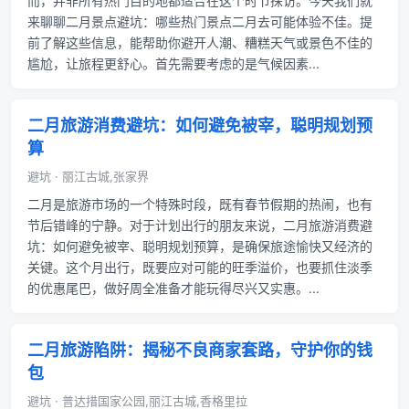
而，并非所有热门目的地都适合在这个时节探访。今天我们就
来聊聊二月景点避坑：哪些热门景点二月去可能体验不佳。提
前了解这些信息，能帮助你避开人潮、糟糕天气或景色不佳的
尴尬，让旅程更舒心。首先需要考虑的是气候因素...
二月旅游消费避坑：如何避免被宰，聪明规划预
算
避坑 · 丽江古城,张家界
二月是旅游市场的一个特殊时段，既有春节假期的热闹，也有
节后错峰的宁静。对于计划出行的朋友来说，二月旅游消费避
坑：如何避免被宰、聪明规划预算，是确保旅途愉快又经济的
关键。这个月出行，既要应对可能的旺季溢价，也要抓住淡季
的优惠尾巴，做好周全准备才能玩得尽兴又实惠。...
二月旅游陷阱：揭秘不良商家套路，守护你的钱
包
避坑 · 普达措国家公园,丽江古城,香格里拉