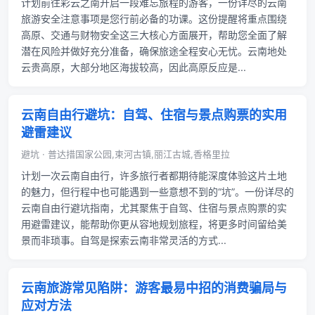
计划前往彩云之南开启一段难忘旅程的游客，一份详尽的云南
旅游安全注意事项是您行前必备的功课。这份提醒将重点围绕
高原、交通与财物安全这三大核心方面展开，帮助您全面了解
潜在风险并做好充分准备，确保旅途全程安心无忧。云南地处
云贵高原，大部分地区海拔较高，因此高原反应是...
云南自由行避坑：自驾、住宿与景点购票的实用
避雷建议
避坑 · 普达措国家公园,束河古镇,丽江古城,香格里拉
计划一次云南自由行，许多旅行者都期待能深度体验这片土地
的魅力，但行程中也可能遇到一些意想不到的“坑”。一份详尽的
云南自由行避坑指南，尤其聚焦于自驾、住宿与景点购票的实
用避雷建议，能帮助你更从容地规划旅程，将更多时间留给美
景而非琐事。自驾是探索云南非常灵活的方式...
云南旅游常见陷阱：游客最易中招的消费骗局与
应对方法