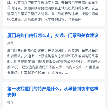
牌。沙茶面以浓郁花生酱汤底为魂，姜母鸭用老姜麻油焖煮至
骨肉分离，海蛎煎则是鲜嫩海蛎裹上地瓜粉浆煎得酥脆。这三
道菜几乎覆盖了厦门人对鲜、香、甜的极致追求，按这个清单
吃准没错。沙茶面是厦门人早餐的日常，也是夜间...
厦门岛屿自由行怎么走，交通、门票和美食建议
推荐
厦门自由行的核心路线是：先到鼓浪屿，再去厦门岛内环岛路
和曾厝垵。交通上，上鼓浪屿需从东渡邮轮码头或嵩屿码头乘
船，船票提前在“厦门轮渡有限公司”微信公众号预订，普通往返
票35元，建议选内厝澳码头下船人少；岛内公交和BRT覆盖主
要景点，打车起步价10元。门票方面，...
第一次找厦门的特产是什么，从早餐到夜市这样
安排
推荐