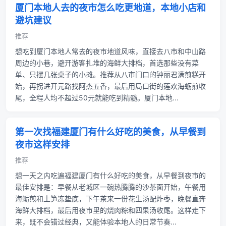
厦门本地人去的夜市怎么吃更地道，本地小店和
避坑建议
推荐
想吃到厦门本地人常去的夜市地道风味，直接去八市和中山路
周边的小巷，避开游客扎堆的海鲜大排档，首选那些没有菜
单、只摆几张桌子的小摊。推荐从八市门口的钟丽君满煎糕开
始，再拐进开元路找阿杰五香，最后用局口街的莲欢海蛎煎收
尾，全程人均不超过50元就能吃到精髓。厦门本地...
第一次找福建厦门有什么好吃的美食，从早餐到
夜市这样安排
推荐
想一天之内吃遍福建厦门有什么好吃的美食，从早餐到夜市的
最佳安排是：早餐从老城区一碗热腾腾的沙茶面开始，午餐用
海蛎煎和土笋冻垫底，下午茶来一份花生汤配炸枣，晚餐直奔
海鲜大排档，最后用夜市里的烧肉粽和四果汤收尾。这样走下
来，既不会错过经典，又能体验本地人的日常节奏...