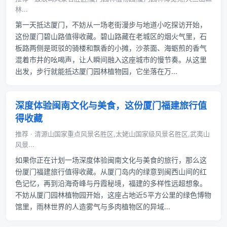
林...
第一天抵达厦门，不妨从一场老街漫步与地道小吃探访开始，
这份厦门碧山路值得收藏。碧山路藏在老城区的烟火气里，石
板路两侧是斑驳的骑楼和飘香的小摊，沙茶面、海蛎煎的香气
混着市井的吆喝声，让人瞬间融入这座城市的慢节奏。从这里
出发，步行就能抵达厦门园林植物园，它坐落在万...
深度体验闽南文化与美食，这份厦门福建旅行值
得收藏
推荐 · 清源山国家重点风景名胜区,太姥山国家级风景名胜区,武夷山
风景...
如果你正在计划一场深度体验闽南文化与美食的旅行，那么这
份厦门福建旅行值得收藏。从厦门岛内的绿意到闽西山间的红
色记忆，再到沿海奇峰与丹霞秘境，福建的多样性远超想象。
不妨从厦门园林植物园开始，这座占地近5平方公里的绿色博物
馆里，雨林世界的人造雾气与多肉植物区的异域...