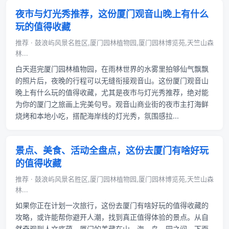
夜市与灯光秀推荐，这份厦门观音山晚上有什么
玩的值得收藏
推荐 · 鼓浪屿风景名胜区,厦门园林植物园,厦门园林博览苑,天竺山森
林...
白天逛完厦门园林植物园，在雨林世界的水雾里拍够仙气飘飘
的照片后，夜晚的行程可以无缝衔接观音山。这份厦门观音山
晚上有什么玩的值得收藏，尤其是夜市与灯光秀推荐，绝对能
为你的厦门之旅画上完美句号。观音山商业街的夜市主打海鲜
烧烤和本地小吃，搭配海岸线的灯光秀，氛围感拉...
景点、美食、活动全盘点，这份去厦门有啥好玩
的值得收藏
推荐 · 鼓浪屿风景名胜区,厦门园林植物园,厦门园林博览苑,天竺山森
林...
如果你正在计划一次旅行，这份去厦门有啥好玩的值得收藏的
攻略，或许能帮你避开人潮，找到真正值得体验的景点。从自
然奇观到人文底蕴，厦门的美藏在山、海、岛、园之间。下面