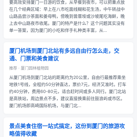
要高效安排厦门一日游的饮食，从早餐到夜市，可以把重点放
在几个经典区域：早上在八市吃面线糊和花生汤，中午转战中
山路品尝沙茶面和姜母鸭，傍晚到曾厝垵或沙坡尾吃海鲜，晚
上去中山路夜市收尾。厦门的特产是什么？这个问题其实没有
单一答案，因为厦门的小吃和伴手礼种类丰富，从...
厦门机场到厦门北站有多远自由行怎么走，交
通、门票和美食建议
推荐 · 厦门园林植物园
从厦门机场到厦门北站的距离约为20公里，自由行最推荐乘坐
地铁1号线，全程约50分钟直达，票价7元，经济又准时。打车
约40分钟，费用60-80元，适合赶时间或多人同行。厦门北站
是高铁站，周边景点不多，建议直接换乘前往鼓浪屿或市区。
厦门机场即高崎国际机场，与厦门北...
景点美食住宿一站式搞定，这份到厦门的旅游攻
略值得收藏