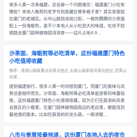
很多人第一次来福建，总会被一个问题难住：福建厦门小吃有
哪些？本地人推荐的老字号到底藏在哪条巷子里？其实答案就
在厦门的老城区。从中山路拐进局口街，一碗热腾腾的沙茶面
配上一份海蛎煎，是不少本地人从小吃到大的味道。吃完不妨
顺路去厦门园林植物园消消食——这片占地4.9...
沙茶面、海蛎煎等必吃清单，这份福建厦门特色
小吃值得收藏
推荐 · 清源山国家重点风景名胜区,太姥山国家级风景名胜区,武夷山
风景...
提到福建旅行，很多人第一时间想到厦门，而厦门的美味与风
景总是相伴而生。沙茶面、海蛎煎等必吃清单是游客的味蕾指
南，这份福建厦门特色小吃值得收藏，因为它们在鼓浪屿风景
名胜区的小巷里、在厦门园林植物园周边的老店里，都能找到
最地道的版本。比如在鼓浪屿的龙头路，一碗浓郁...
八市与曾厝垵最地道，这份厦门本地人去的夜市