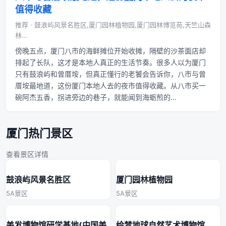
值得收藏
推荐 · 鼓浪屿风景名胜区,厦门园林植物园,厦门园林博览苑,天竺山森
林...
傍晚五点，厦门八市的海鲜摊位开始收摊，隔壁的沙茶面店却
排起了长队，这才是本地人真正的生活节奏。很多人以为厦门
只有鼓浪屿和曾厝垵，但真正懂行的老饕会告诉你，八市与曾
厝垵最地道，这份厦门本地人去的夜市值得收藏。从八市买一
碗阿杰五香，拐进旁边的巷子，就能闻到海蛎煎的...
厦门热门景区
查看景区详情
鼓浪屿风景名胜区
厦门园林植物园
5A景区
5A景区
美发博物馆研学基地(中国美
绘梦地球自然艺术博物馆