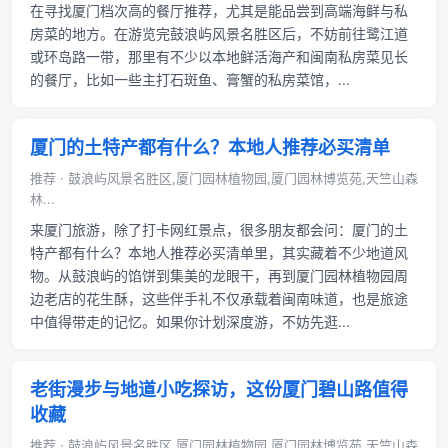
在寻找厦门档次高的餐厅推荐，尤其是能品尝到高端海鲜与私
房菜的地方。在游览完鼓浪屿风景名胜区后，不妨前往鹭江道
或环岛路一带，那里有不少以本地鲜活海产和闽南私房菜见长
的餐厅，比如一些主打石斑鱼、膏蟹的私房菜馆，...
厦门的土特产都有什么？本地人推荐必买清单
推荐 · 鼓浪屿风景名胜区,厦门园林植物园,厦门园林博览苑,天竺山森
林...
来厦门旅游，除了打卡网红景点，很多朋友都会问：厦门的土
特产都有什么？本地人推荐必买清单里，其实藏着不少地道风
物。从鼓浪屿的馅饼到集美的龙眼干，再到厦门园林植物园周
边老店的花生酥，这些伴手礼不仅承载着闽南味道，也是旅途
中值得带走的记忆。如果你计划深度游，不妨先逛...
老街漫步与地道小吃探访，这份厦门碧山路值得
收藏
推荐 · 鼓浪屿风景名胜区,厦门园林植物园,厦门园林博览苑,天竺山森