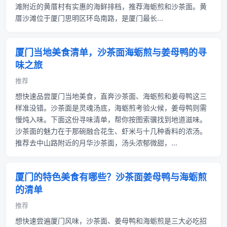
滩附近的黄厝村有实惠的海鲜排档，推荐海蛎煎和沙茶面。黄
厝沙滩位于厦门思明区环岛南路，是厦门最长...
厦门当地美食清单，沙茶面海蛎煎与姜母鸭的寻
味之旅
推荐
想快速品尝厦门当地美食，直奔沙茶面、海蛎煎和姜母鸭这三
样准没错。沙茶面是灵魂汤底，海蛎煎考验火候，姜母鸭则需
慢炖入味。下面这份寻味清单，帮你按图索骥找到地道滋味。
沙茶面的魅力在于那碗融合花生、虾米与十几种香料的浓汤。
推荐去中山路附近的月华沙茶面，汤头浓郁微甜，...
厦门的特色美食有哪些？沙茶面姜母鸭与海蛎煎
的清单
推荐
想快速尝遍厦门风味，沙茶面、姜母鸭和海蛎煎是三大必吃招