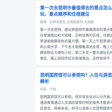
第一次去昆明市最值得去的景点怎么
玩，景点顺序和住宿建议
推荐 · 石林风景区,云南民族村,大观楼
第一次去昆明，建议把昆明市最值得去的景点
在翠湖周边和大观楼、石林这两大区域，住宿
翠湖或南屏街附近最方便。第一天上午逛翠湖
和云南大学，下午去大观楼看滇池全景，晚上
屏街附近方便吃小吃；第二天花一整天游玩石
景区，晚上返回市区住翠湖周边。这样安排不..
昆明国宾馆可以参观吗？入住与游览
解析
问答 · 个园
昆明国宾馆可以参观，但并非完全对公众开放
通游客需通过入住酒店或预约特定服务才能进
区游览。简单来说，你可以选择入住昆明国宾