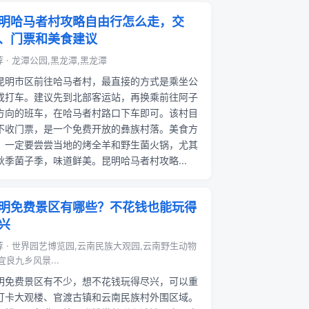
明哈马者村攻略自由行怎么走，交
、门票和美食建议
 · 龙潭公园,黑龙潭,黑龙潭
昆明市区前往哈马者村，最直接的方式是乘坐公
或打车。建议先到北部客运站，再换乘前往阿子
方向的班车，在哈马者村路口下车即可。该村目
不收门票，是一个免费开放的彝族村落。美食方
，一定要尝尝当地的烤全羊和野生菌火锅，尤其
秋季菌子季，味道鲜美。昆明哈马者村攻略...
明免费景区有哪些？不花钱也能玩得
兴
荐 · 世界园艺博览园,云南民族大观园,云南野生动物
宜良九乡风景...
明免费景区有不少，想不花钱玩得尽兴，可以重
打卡大观楼、官渡古镇和云南民族村外围区域。