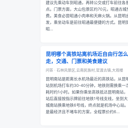
建议先乘动车到昭通，再转公交或打车前往各
点。门票方面，大山包景区约70元，昭通古城
费。美食必尝昭通小肉串和天麻火锅。从昆明
发，乘坐动车是前往昭通最便捷的方式。昆明
昭...
昆明哪个高铁站离机场近自由行怎么
走，交通、门票和美食建议
问答 · 石林风景区,云南民族村,官渡古镇,大观楼
昆明南站是距离长水机场最近的高铁站，从昆
站到机场打车约30-40分钟，地铁则需换乘一
耗时约1小时。如果你乘坐高铁抵达昆明南站，
站后直接按指示牌前往地铁1号线支线，坐到大
城南站换乘地铁6号线，终点就是机场中心站
是最经济且不堵车的方案，全程票价约6...