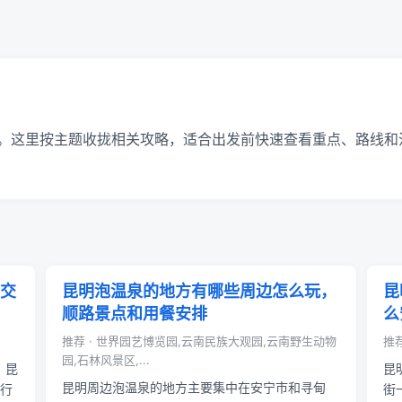
。这里按主题收拢相关攻略，适合出发前快速查看重点、路线和
交
昆明泡温泉的地方有哪些周边怎么玩，
昆
顺路景点和用餐安排
么
推荐 · 世界园艺博览园,云南民族大观园,云南野生动物
推
园,石林风景区,...
，昆
昆
昆明周边泡温泉的地方主要集中在安宁市和寻甸
由行
街