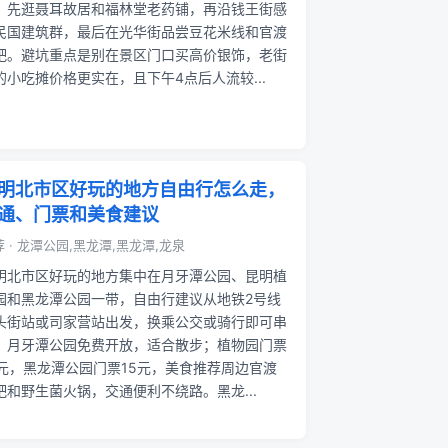
，先逛聂耳故居和福林堂老药铺，再沿钱王街感
民国建筑群，最后在光华街品尝豆花米线和官渡
粑。避坑重点是别在景区门口买高价银饰，老街
的小吃摊价格更实在，且下午4点后人流较...
明北市区好玩的地方自由行怎么走，
通、门票和美食建议
 · 龙潭公园,黑龙潭,黑龙潭,龙泉
明北市区好玩的地方集中在月牙潭公园、昆明植
园和黑龙潭公园一带，自由行建议从地铁2号线
头街站或司家营站出发，换乘公交或骑行即可串
。月牙潭公园免费开放，适合散步；植物园门票
0元，黑龙潭公园门票15元，美食推荐周边官渡
粑和野生菌火锅，交通便利不绕路。黑龙...