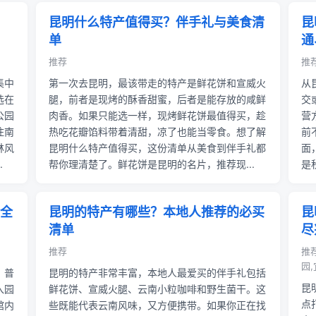
昆明什么特产值得买？伴手礼与美食清
昆
单
通
推荐
推荐
集中
第一次去昆明，最该带走的特产是鲜花饼和宣威火
从
选在
腿，前者是现烤的酥香甜蜜，后者是能存放的咸鲜
交
公园
肉香。如果只能选一样，现烤鲜花饼最值得买，趁
营
住南
热吃花瓣馅料带着清甜，凉了也能当零食。想了解
前
林风
昆明什么特产值得买，这份清单从美食到伴手礼都
面
.
帮你理清楚了。鲜花饼是昆明的名片，推荐现...
是
全
昆明的特产有哪些？本地人推荐的必买
昆
清单
尽
推荐
推
园,
。普
昆明的特产非常丰富，本地人最爱买的伴手礼包括
昆
入园
鲜花饼、宣威火腿、云南小粒咖啡和野生菌干。这
点
馆内
些既能代表云南风味，又方便携带。如果你正在找