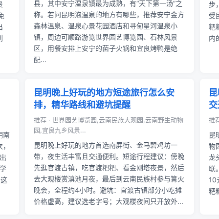
县，其中安宁温泉镇最为成熟，有“天下第一汤”之
景
步
称。若问昆明泡温泉的地方有哪些，推荐安宁金方
免
受
森林温泉、温泉心景花园酒店和寻甸星河温泉小
出
粑
镇，周边可顺路游览世界园艺博览园、石林风景
到
内
区，用餐安排上安宁的菌子火锅和宜良烤鸭是绝
配...
昆明晚上好玩的地方短途旅行怎么安
昆
排，精华路线和避坑提醒
交
推荐 · 世界园艺博览园,云南民族大观园,云南野生动物
推荐
园,宜良九乡风景...
明南
昆
昆明晚上好玩的地方首选南屏街、金马碧鸡坊一
次，
物
带，夜生活丰富且交通便利。短途行程建议：傍晚
出
龙
先逛官渡古镇，吃官渡粑粑、看金刚塔夜景，然后
学
联
去大观楼赏滇池月夜，最后到云南民族村参与篝火
。这
1
晚会，全程约4小时。避坑：官渡古镇部分小吃摊
粑
价格虚高，建议选老字号；大观楼夜间只开放外...