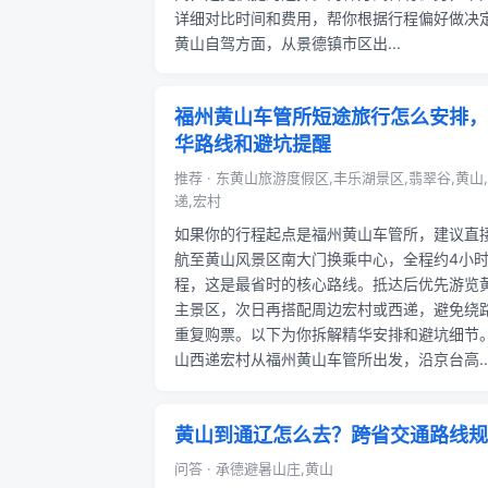
详细对比时间和费用，帮你根据行程偏好做决
黄山自驾方面，从景德镇市区出...
福州黄山车管所短途旅行怎么安排，
华路线和避坑提醒
推荐 · 东黄山旅游度假区,丰乐湖景区,翡翠谷,黄山
递,宏村
如果你的行程起点是福州黄山车管所，建议直
航至黄山风景区南大门换乘中心，全程约4小
程，这是最省时的核心路线。抵达后优先游览
主景区，次日再搭配周边宏村或西递，避免绕
重复购票。以下为你拆解精华安排和避坑细节
山西递宏村从福州黄山车管所出发，沿京台高..
黄山到通辽怎么去？跨省交通路线规
问答 · 承德避暑山庄,黄山