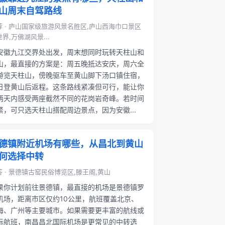
山周末自驾路线
荐 · 庐山国家级旅游风景名胜区,庐山西海巾口景区
界,万佛湖风景...
安徽九江交界处出发，周末想同时玩转天柱山和
山，最直接的方案是：周五晚抵达安庆，周六全
游览天柱山，傍晚驱车至黄山脚下汤口镇住宿，
日登黄山后返程。这条路线紧凑但可行，能让你
两天内感受两座截然不同的花岗岩奇峰。若时间
紧，可只选天柱山搭配周边景点，因为安徽...
德镇附近机场有哪些，从昌北到黄山
何选择中转
答 · 景德镇古窑民俗博览区,滕王阁,黄山
果你计划前往景德镇，最直接的机场是景德镇罗
机场，距离市区仅约10公里，航班覆盖北京、
海、广州等主要城市。如果需要更丰富的航线或
际航班，南昌昌北国际机场是更常见的中转选