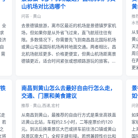
山机场对比选哪个
黄
问答 · 黄山
推
水世
，全
去景德镇旅游，离市区最近的机场是景德镇罗家机
从
求
场，但如果你是从外省飞过来，直飞航班往往有
黄
经济
限。多数情况下，你需要先飞到南昌昌北国际机场
天
自
或黄山屯溪国际机场再转地面交通。两者相比，昌
周
，需
北机场航班更多、价格更便宜，但黄山机场距离景
在
德镇更近，适合时间紧张或想顺路游玩的旅客。...
更
铁
南昌到黄山怎么去最好自由行怎么走，
景
交通、门票和美食建议
如
推荐 · 黄山,西递,宏村
问
驾走
从南昌到黄山，最推荐的自由行方式是乘坐高铁直
如
；若
达黄山北站，车程约2.5小时，二等座票价约120
家
之
元。到达后换乘景区大巴或拼车前往汤口镇或黄山
上
文将
风景区南大门，全程无缝衔接。若想兼顾性价比和
国