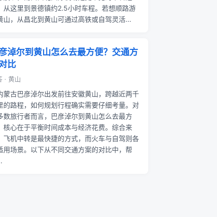
，从这里到景德镇约2.5小时车程。若想顺路游
黄山，从昌北到黄山可通过高铁或自驾灵活...
彦淖尔到黄山怎么去最方便？交通方
对比
 · 黄山
内蒙古巴彦淖尔出发前往安徽黄山，跨越近两千
里的路程，如何规划行程确实需要仔细考量。对
多数旅行者而言，巴彦淖尔到黄山怎么去最方
，核心在于平衡时间成本与经济花费。综合来
，飞机中转是最快捷的方式，而火车与自驾则各
适用场景。以下从不同交通方案的对比中，帮
.