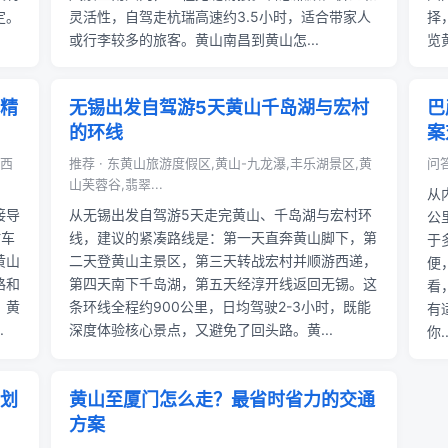
定。
灵活性，自驾走杭瑞高速约3.5小时，适合带家人
择
或行李较多的旅客。黄山南昌到黄山怎...
览
精
无锡出发自驾游5天黄山千岛湖与宏村
巴
的环线
案
,西
推荐 · 东黄山旅游度假区,黄山-九龙瀑,丰乐湖景区,黄
问答
山芙蓉谷,翡翠...
从
接导
从无锡出发自驾游5天走完黄山、千岛湖与宏村环
公
时车
线，建议的紧凑路线是：第一天直奔黄山脚下，第
于
黄山
二天登黄山主景区，第三天转战宏村并顺游西递，
便
路和
第四天南下千岛湖，第五天经淳开线返回无锡。这
看
。黄
条环线全程约900公里，日均驾驶2-3小时，既能
有
.
深度体验核心景点，又避免了回头路。黄...
你..
划
黄山至厦门怎么走？最省时省力的交通
方案