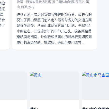
推荐 · 鼓浪屿风景名胜区,厦门园林植物园,翡翠谷,黄
途旅
山,西递,宏村
通辽
驾
许多计划一次走遍安徽与福建的旅行者，最关心的
适合
莫过于黄山至厦门怎么走？最省时省力的交通方案
前了
是乘坐高铁，从黄山北站直达厦门北站，全程约4
小时左右，二等座票价约300元出头。这条线路贯
穿皖南与闽南，让你轻松从黄山的峰林云海切换到
厦门的海风琴韵。抵达后，黄山与厦门园林...