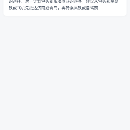
的选择。对于计划包头到威海旅游的游客，建议从包头乘坐高
铁或飞机先抵达济南或青岛，再转乘高铁或自驾前...